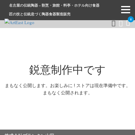
名古屋の伝統陶器 – 割烹・旅館・料亭・ホテル向け食器
匠の技と伝統息づく陶器食器製造販売
0
和食器・洋食器通販｜割烹・旅館・料亭・ホテル等業務用卸販
業務用から個人用まで、おしゃれでかわいい和食器・洋食器は
売
まとめ買いがお得です。
鋭意制作中です
まもなく公開します。お楽しみに ! ストアは現在準備中です。
まもなく公開されます。