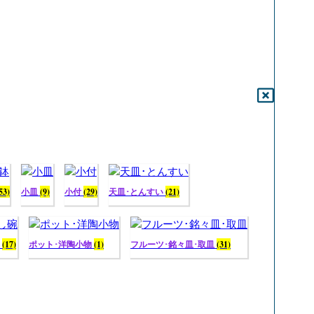
53)
小皿
(9)
小付
(29)
天皿･とんすい
(21)
碗
(17)
ポット･洋陶小物
(1)
フルーツ･銘々皿･取皿
(31)