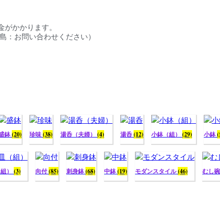
料金がかかります。
円／離島：お問い合わせください）
盛鉢
(20)
珍味
(38)
湯呑（夫婦）
(4)
湯呑
(12)
小鉢（組）
(29)
小鉢
(
（組）
(3)
向付
(85)
刺身鉢
(68)
中鉢
(19)
モダンスタイル
(46)
むし