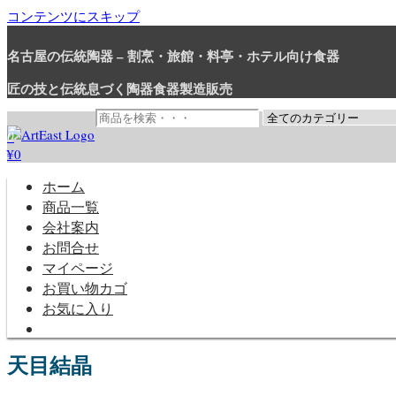
コンテンツにスキップ
名古屋の伝統陶器 – 割烹・旅館・料亭・ホテル向け食器
匠の技と伝統息づく陶器食器製造販売
0
¥0
和食器・洋食器通販｜割烹・旅館・料亭・ホテル等業務用卸販売
業務用から個人用まで、おしゃれでかわいい和食器・洋食器はま
ホーム
商品一覧
会社案内
お問合せ
マイページ
お買い物カゴ
お気に入り
天目結晶