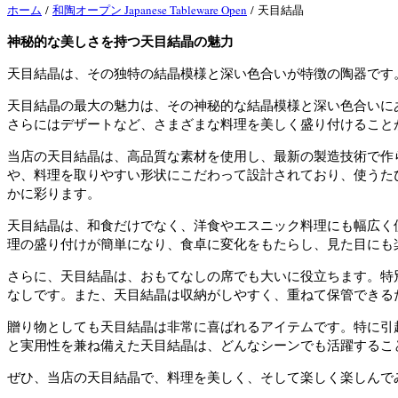
ホーム
/
和陶オープン Japanese Tableware Open
/ 天目結晶
神秘的な美しさを持つ天目結晶の魅力
天目結晶は、その独特の結晶模様と深い色合いが特徴の陶器です
天目結晶の最大の魅力は、その神秘的な結晶模様と深い色合いに
さらにはデザートなど、さまざまな料理を美しく盛り付けること
当店の天目結晶は、高品質な素材を使用し、最新の製造技術で作
や、料理を取りやすい形状にこだわって設計されており、使うた
かに彩ります。
天目結晶は、和食だけでなく、洋食やエスニック料理にも幅広く
理の盛り付けが簡単になり、食卓に変化をもたらし、見た目にも
さらに、天目結晶は、おもてなしの席でも大いに役立ちます。特
なしです。また、天目結晶は収納がしやすく、重ねて保管できる
贈り物としても天目結晶は非常に喜ばれるアイテムです。特に引
と実用性を兼ね備えた天目結晶は、どんなシーンでも活躍するこ
ぜひ、当店の天目結晶で、料理を美しく、そして楽しく楽しんで