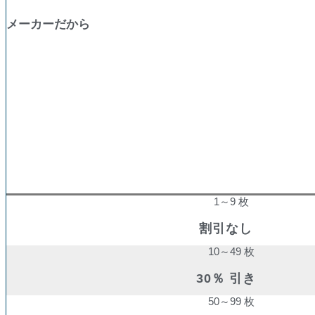
メーカーだから
購入数量
割引率
1～9 枚
割引なし
10～49 枚
30％ 引き
50～99 枚