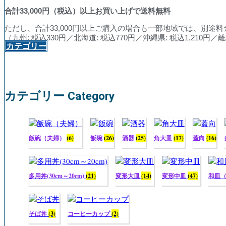
合計
33,000
円（税込）以上お買い上げで送料無料
ただし、合計33,000円以上ご購入の場合も一部地域では、別途
（九州: 税込330円／北海道: 税込770円／沖縄県: 税込1,210
カテゴリー
カテゴリー Category
飯碗（夫婦）
(6)
飯碗
(26)
酒器
(25)
角大皿
(17)
蓋向
(16)
多用丼(30cm～20cm)
(21)
変形大皿
(14)
変形中皿
(47)
和皿
そば丼
(3)
コーヒーカップ
(2)