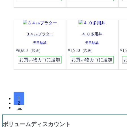
３４㎝プラター
４.０多用丼
天目結晶
天目結晶
¥
8,600
¥
1,200
¥
1,
（税抜）
（税抜）
お買い物カゴに追加
お買い物カゴに追加
1
2
→
ボリュームディスカウント