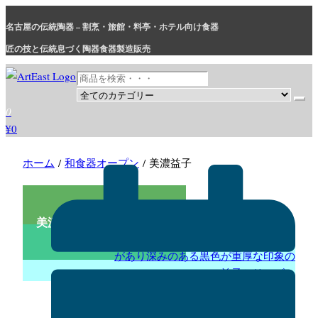
コ
名古屋の伝統陶器 – 割烹・旅館・料亭・ホテル向け食器
ン
テ
匠の技と伝統息づく陶器食器製造販売
ン
ツ
に
和食器・洋食器通販｜割烹・旅館・料亭・ホテル等業務用卸販売
業務用から個人用まで、おしゃれでかわいい和食器・洋食器はま
0
ス
とめ買いがお得です。
¥0
キ
ッ
ホーム
/
和食器オープン
/ 美濃益子
プ
美濃益子｜和食器オープン