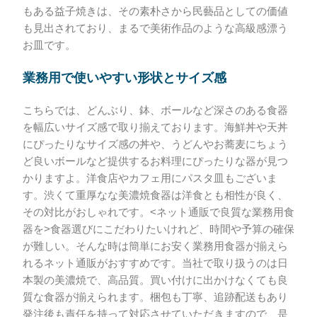
もある益子焼きは、その素朴さから民藝品としての価値
も見出されており、まるで美術作品のような高級感漂う
お皿です。
業務用で使いやすい形状とサイズ感
こちらでは、どんぶり、鉢、ボールなど深さのある食器
を幅広いサイズ感で取り揃えております。海鮮丼や天丼
にぴったりなサイズ感の丼や、うどんやお蕎麦にちょう
ど良いボールなど提供するお料理にぴったりな器が見つ
かりますよ。洋食店やカフェ用にパスタ皿もございま
す。渋くて重厚なな美濃焼食器は洋食とも相性が良く、
その対比がおしゃれです。<ネット通販で良質な業務用食
器を>食器選びにこだわりたいけれど、時間や予算の確保
が難しい。そんな時は簡単にお安く業務用食器が揃えら
れるネット通販がおすすめです。当社で取り扱うのは日
本製の美濃焼で、高品質。買い付けに出かけなくても良
質な食器が揃えられます。梱包も丁寧、追跡配送もあり
発注後も責任を持って対応させていただきますので、是