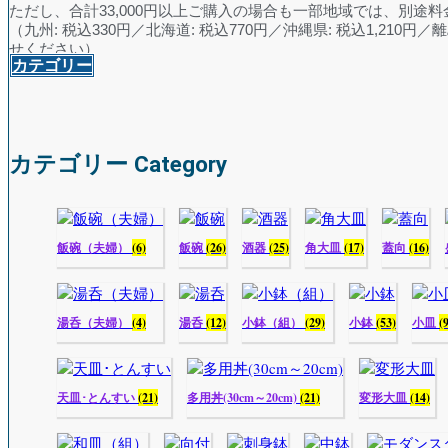
ただし、合計33,000円以上ご購入の場合も一部地域では、別途
（九州: 税込330円／北海道: 税込770円／沖縄県: 税込1,210円
せください）
カテゴリー
カテゴリー Category
飯碗（夫婦）
(6)
飯碗
(26)
酒器
(25)
角大皿
(17)
蓋向
(16)
湯呑（夫婦）
(4)
湯呑
(12)
小鉢（組）
(29)
小鉢
(53)
小皿
(
天皿･とんすい
(21)
多用丼(30cm～20cm)
(21)
変形大皿
(14)