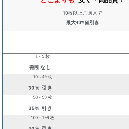
10枚以上ご購入で
最大40%値引き
購入数量
割引率
1～9 枚
割引なし
10～49 枚
30％ 引き
50～99 枚
35% 引き
100～199 枚
40％ 引き