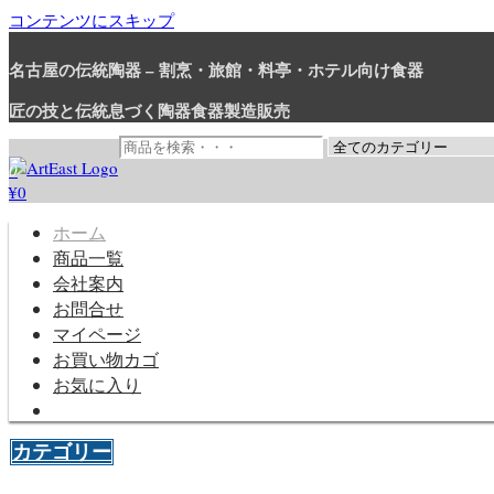
コンテンツにスキップ
名古屋の伝統陶器 – 割烹・旅館・料亭・ホテル向け食器
匠の技と伝統息づく陶器食器製造販売
0
¥0
和食器・洋食器通販｜割烹・旅
業務用から個人用まで、おしゃれでかわいい和食器・洋食器はま
ホーム
商品一覧
会社案内
お問合せ
マイページ
お買い物カゴ
お気に入り
カテゴリー