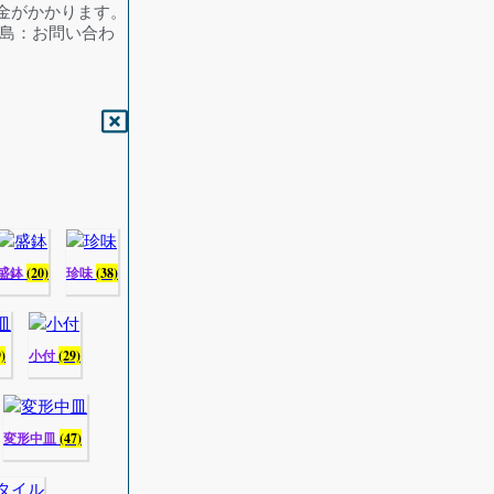
料金がかかります。
／離島：お問い合わ
盛鉢
(20)
珍味
(38)
9)
小付
(29)
変形中皿
(47)