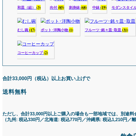
和皿（組）
(3)
向付
(85)
刺身鉢
(68)
中鉢
(19)
モダンスタイ
むし碗
(17)
ポット･洋陶小物
(1)
フルーツ･銘々皿･取皿
(31)
コーヒーカップ
(2)
合計33,000円（税込）以上お買い上げで
送料無料
ただし、合計33,000円以上ご購入の場合も一部地域では、別途
（九州: 税込330円／北海道: 税込770円／沖縄県: 税込1,21