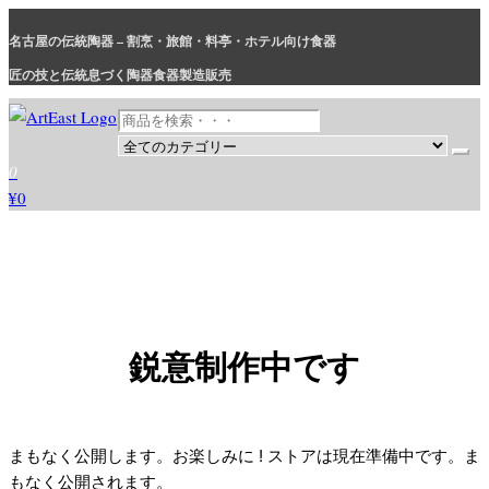
コ
名古屋の伝統陶器 – 割烹・旅館・料亭・ホテル向け食器
ン
テ
匠の技と伝統息づく陶器食器製造販売
ン
ツ
に
和食器・洋食器通販｜割烹・旅館・料亭・ホテル等業務用卸販売
業務用から個人用まで、おしゃれでかわいい和食器・洋食器はま
0
ス
とめ買いがお得です。
¥0
キ
ッ
プ
鋭意制作中です
まもなく公開します。お楽しみに ! ストアは現在準備中です。ま
もなく公開されます。