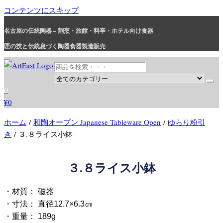
コンテンツにスキップ
名古屋の伝統陶器 – 割烹・旅館・料亭・ホテル向け食器
匠の技と伝統息づく陶器食器製造販売
和食器・洋食器通販｜割烹・旅館・料亭・ホテル等業務用卸販売
業務用から個人用まで、おしゃれでかわいい和食器・洋食器はま
0
とめ買いがお得です。
¥0
ホーム
/
和陶オープン Japanese Tableware Open
/
ゆらり粉引
き
/ ３.８ライス小鉢
３.８ライス小鉢
・材質： 磁器
・寸法： 直径12.7×6.3㎝
・重量： 189g