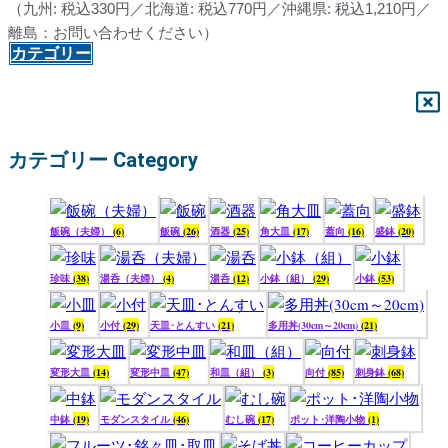
（九州: 税込330円／北海道: 税込770円／沖縄県: 税込1,210円／
離島：お問い合わせください）
カテゴリー
カテゴリー Category
飯碗（夫婦）
(6)
飯碗
(26)
酒器
(25)
角大皿
(17)
蓋向
(16)
盛鉢
(20)
珍味
(38)
湯呑（夫婦）
(4)
湯呑
(12)
小鉢（組）
(29)
小鉢
(53)
小皿
(9)
小付
(29)
天皿･とんすい
(21)
多用丼(30cm～20cm)
(21)
変形大皿
(14)
変形中皿
(47)
和皿（組）
(3)
向付
(85)
刺身鉢
(68)
中鉢
(19)
モダンスタイル
(46)
むし碗
(17)
ポット･洋陶小物
(1)