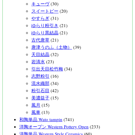
キューヴ
(30)
スイートピー
(20)
やすらぎ
(31)
ゆらり粉引き
(21)
ゆらり黒結晶
(21)
古代唐草
(21)
唐津うのふ（土物）
(39)
天目結晶
(32)
岩清水
(23)
引出天目松竹梅
(34)
志野粉引
(16)
流水織部
(34)
粉引石目
(42)
美濃益子
(15)
風月
(15)
風車
(13)
和陶単品 Wato tampin
(741)
洋陶オープン Western Pottery Open
(233)
洋陶単品 Western Style Ceramics
(60)