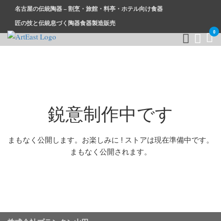
名古屋の伝統陶器 – 割烹・旅館・料亭・ホテル向け食器
匠の技と伝統息づく陶器食器製造販売
0
和食器・洋食器通販｜割烹・旅館・料亭・ホテル等業務用卸販
業務用から個人用まで、おしゃれでかわいい和食器・洋食器は
売
まとめ買いがお得です。
鋭意制作中です
まもなく公開します。お楽しみに ! ストアは現在準備中です。
まもなく公開されます。