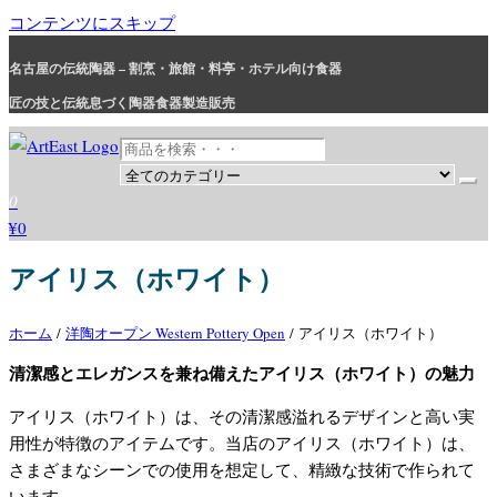
コンテンツにスキップ
名古屋の伝統陶器 – 割烹・旅館・料亭・ホテル向け食器
匠の技と伝統息づく陶器食器製造販売
和食器・洋食器通販｜割烹・旅館・料亭・ホテル等業務用卸販売
業務用から個人用まで、おしゃれでかわいい和食器・洋食器はま
0
とめ買いがお得です。
¥0
アイリス（ホワイト）
ホーム
/
洋陶オープン Western Pottery Open
/ アイリス（ホワイト）
清潔感とエレガンスを兼ね備えたアイリス（ホワイト）の魅力
アイリス（ホワイト）は、その清潔感溢れるデザインと高い実
用性が特徴のアイテムです。当店のアイリス（ホワイト）は、
さまざまなシーンでの使用を想定して、精緻な技術で作られて
います。