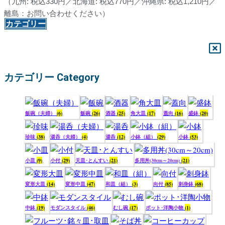
（九州: 税込330円／北海道: 税込770円／沖縄県: 税込1,210円／
離島：お問い合わせください）
カテゴリー
カテゴリー Category
飯碗（夫婦）
(6)
飯碗
(26)
酒器
(25)
角大皿
(17)
蓋向
(16)
盛鉢
(20)
珍味
(38)
湯呑（夫婦）
(4)
湯呑
(12)
小鉢（組）
(29)
小鉢
(53)
小皿
(9)
小付
(29)
天皿･とんすい
(21)
多用丼(30cm～20cm)
(21)
変形大皿
(14)
変形中皿
(47)
和皿（組）
(3)
向付
(85)
刺身鉢
(68)
中鉢
(19)
モダンスタイル
(46)
むし碗
(17)
ポット･洋陶小物
(1)