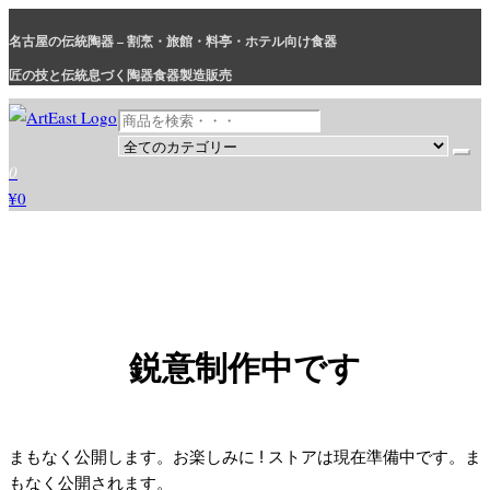
コ
名古屋の伝統陶器 – 割烹・旅館・料亭・ホテル向け食器
ン
テ
匠の技と伝統息づく陶器食器製造販売
ン
ツ
に
和食器・洋食器通販｜割烹・旅館・料亭・ホテル等業務用卸販売
業務用から個人用まで、おしゃれでかわいい和食器・洋食器はま
0
ス
とめ買いがお得です。
¥0
キ
ッ
プ
鋭意制作中です
まもなく公開します。お楽しみに ! ストアは現在準備中です。ま
もなく公開されます。