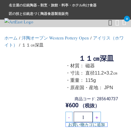
名古屋の伝統陶器 – 割烹・旅館・料亭・ホテル向け食器
匠の技と伝統息づく陶器食器製造販売
0
和食器・洋食器通販｜割烹・旅館・料亭・ホテル等業務用卸販
業務用から個人用まで、おしゃれでかわいい和食器・洋食器は
ホーム
/
洋陶オープン Western Pottery Open
/
アイリス（ホワ
売
まとめ買いがお得です。
イト）
/ １１㎝深皿
１１㎝深皿
・材質： 磁器
・寸法： 直径11.2×3.2㎝
・重量： 115g
・原産国・産地： JPN
商品コード: 285640737
¥
600
（税抜）
-
+
お買い物カゴに追加