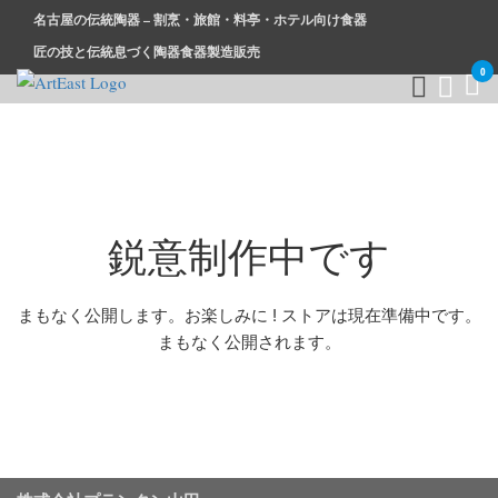
名古屋の伝統陶器 – 割烹・旅館・料亭・ホテル向け食器
匠の技と伝統息づく陶器食器製造販売
0
和食器・洋食器通販｜割烹・旅館・料亭・ホテル等業務用卸販
業務用から個人用まで、おしゃれでかわいい和食器・洋食器は
売
まとめ買いがお得です。
鋭意制作中です
まもなく公開します。お楽しみに ! ストアは現在準備中です。
まもなく公開されます。