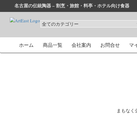
名古屋の伝統陶器 – 割烹・旅館・料亭・ホテル向け食器
和食器・洋食器通販｜割烹・旅館・料亭・ホテル等業務用卸
業務用から個人用まで、おしゃれでかわいい和食器・洋食器
ホーム
商品一覧
会社案内
お問合せ
マ
まもなく