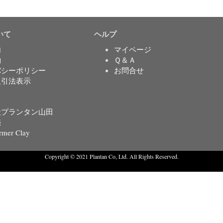
いて
ヘルプ
内
マイページ
約
Ｑ＆Ａ
バシーポリシー
お問合せ
取引法表示
社プランタン山田
売
rmer Clay
Copyright © 2021 Plantan Co, Ltd. All Rights Reserved.
Created with
Enwoo
WordPress theme