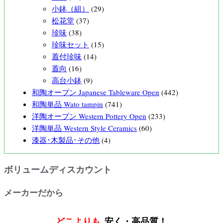
小鉢（組）
(29)
松花堂
(37)
珍味
(38)
珍味セット
(15)
蓋付珍味
(14)
蓋向
(16)
高台小鉢
(9)
和陶オープン Japanese Tableware Open
(442)
和陶単品 Wato tampin
(741)
洋陶オープン Western Pottery Open
(233)
洋陶単品 Western Style Ceramics
(60)
漆器･木製品･その他
(4)
ボリュームディスカウント
メーカーだから
どこよりも
安く・高品質！