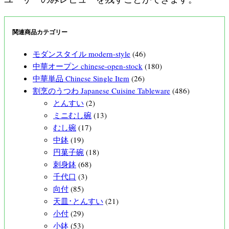
関連商品カテゴリー
モダンスタイル modern-style
(46)
中華オープン chinese-open-stock
(180)
中華単品 Chinese Single Item
(26)
割烹のうつわ Japanese Cuisine Tableware
(486)
とんすい
(2)
ミニむし碗
(13)
むし碗
(17)
中鉢
(19)
円菓子碗
(18)
刺身鉢
(68)
千代口
(3)
向付
(85)
天皿･とんすい
(21)
小付
(29)
小鉢
(53)