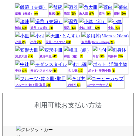
飯碗（夫婦）
(6)
飯碗
(26)
酒器
(25)
角大皿
(17)
蓋向
(16)
盛鉢
(20)
珍味
(38)
湯呑（夫婦）
(4)
湯呑
(12)
小鉢（組）
(29)
小鉢
(53)
小皿
(9)
小付
(29)
天皿･とんすい
(21)
多用丼(30cm～20cm)
(21)
変形大皿
(14)
変形中皿
(47)
和皿（組）
(3)
向付
(85)
刺身鉢
(68)
中鉢
(19)
モダンスタイル
(46)
むし碗
(17)
ポット･洋陶小物
(1)
フルーツ･銘々皿･取皿
(31)
そば丼
(3)
コーヒーカップ
(2)
利用可能お支払い方法