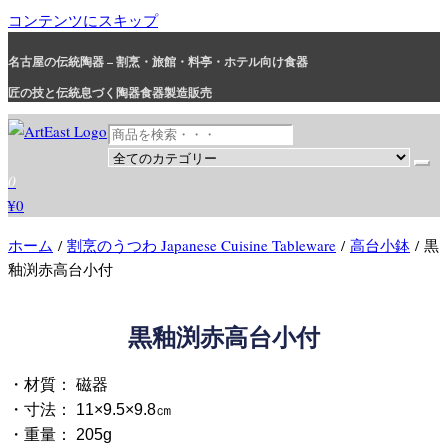
コンテンツにスキップ
名古屋の伝統陶器 – 割烹・旅館・料亭・ホテル向け食器
匠の技と伝統息づく陶器食器製造販売
和食器・洋食器通販｜割烹・旅館・料亭・ホテル等業務用卸販売
業務用から個人用まで、おしゃれでかわいい和食器・洋食器はま
0
とめ買いがお得です。
¥0
ホーム
/
割烹のうつわ Japanese Cuisine Tableware
/
高台小鉢
/ 黒
釉渕赤高台小付
黒釉渕赤高台小付
・材質： 磁器
・寸法： 11×9.5×9.8㎝
・重量： 205g