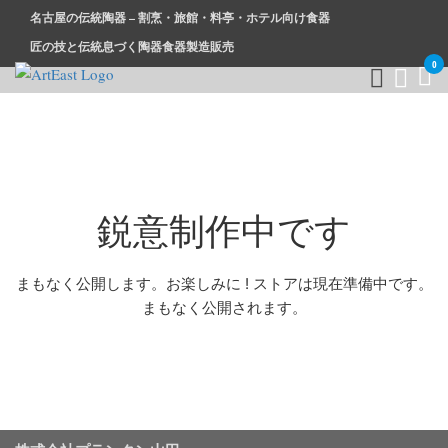
名古屋の伝統陶器 – 割烹・旅館・料亭・ホテル向け食器
匠の技と伝統息づく陶器食器製造販売
0
和食器・洋食器通販｜割烹・旅館・料亭・ホテル等業務用卸販
業務用から個人用まで、おしゃれでかわいい和食器・洋食器は
売
まとめ買いがお得です。
鋭意制作中です
まもなく公開します。お楽しみに ! ストアは現在準備中です。
まもなく公開されます。