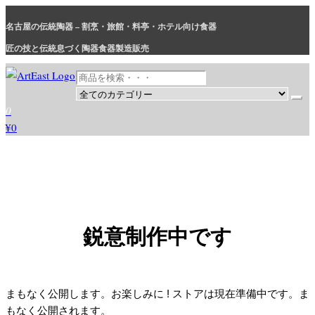
コ
名古屋の伝統陶器 – 割烹・旅館・料亭・ホテル向け食器
ン
テ
匠の技と伝統息づく陶器食器製造販売
ン
ツ
に
和食器・洋食器通販｜割烹・旅館・料亭・ホテル等業務用卸販売
業務用から個人用まで、おしゃれでかわいい和食器・洋食器はま
0
ス
とめ買いがお得です。
¥0
キ
ッ
プ
鋭意制作中です
まもなく公開します。お楽しみに ! ストアは現在準備中です。ま
もなく公開されます。