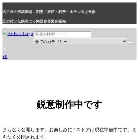
コ
名古屋の伝統陶器 – 割烹・旅館・料亭・ホテル向け食器
ン
テ
匠の技と伝統息づく陶器食器製造販売
ン
ツ
に
和食器・洋食器通販｜割烹・旅館・料亭・ホテル等業務用卸販売
業務用から個人用まで、おしゃれでかわいい和食器・洋食器はま
0
ス
とめ買いがお得です。
¥0
キ
ッ
プ
鋭意制作中です
まもなく公開します。お楽しみに ! ストアは現在準備中です。ま
もなく公開されます。