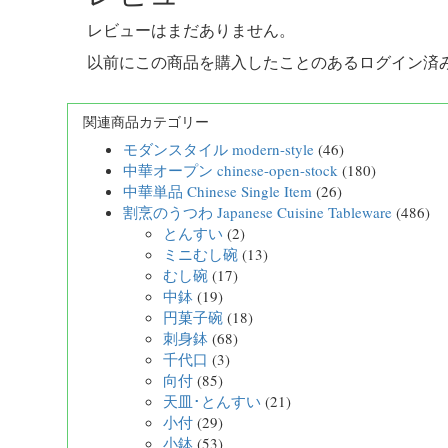
レビューはまだありません。
以前にこの商品を購入したことのあるログイン済
関連商品カテゴリー
モダンスタイル modern-style
(46)
中華オープン chinese-open-stock
(180)
中華単品 Chinese Single Item
(26)
割烹のうつわ Japanese Cuisine Tableware
(486)
とんすい
(2)
ミニむし碗
(13)
むし碗
(17)
中鉢
(19)
円菓子碗
(18)
刺身鉢
(68)
千代口
(3)
向付
(85)
天皿･とんすい
(21)
小付
(29)
小鉢
(53)