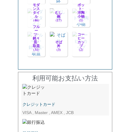
モダ
ポッ
ンス
ト･
タイ
むし
洋陶
ル
碗
小物
(46)
(17)
(1)
フル
ー
ツ･
コー
銘々
ヒー
皿･
そば
カッ
取皿
丼
プ
(31)
(3)
(2)
利用可能お支払い方法
クレジットカード
VISA , Master , AMEX , JCB