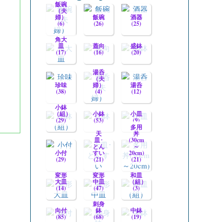
飯碗
（夫
婦）
飯碗
酒器
(6)
(26)
(25)
角大
皿
蓋向
盛鉢
(17)
(16)
(20)
湯呑
（夫
珍味
婦）
湯呑
(38)
(4)
(12)
小鉢
（組）
小鉢
小皿
(29)
(53)
(9)
多用
天
丼
皿･
(30cm
とん
～
小付
すい
20cm)
(29)
(21)
(21)
変形
変形
和皿
大皿
中皿
（組）
(14)
(47)
(3)
刺身
向付
鉢
中鉢
(85)
(68)
(19)