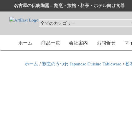
名古屋の伝統陶器 – 割烹・旅館・料亭・ホテル向け食器
和食器・洋食器通販｜割烹・旅館・料亭・ホテル等業務用卸
業務用から個人用まで、おしゃれでかわいい和食器・洋食器
ホーム
商品一覧
会社案内
お問合せ
マ
ホーム
/
割烹のうつわ Japanese Cuisine Tableware
/
松