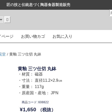
匠の技と伝統息づく陶器食器製造販売
販売
はまとめ買いがお得です。
イページ
お買い物カゴ
お気に入り
花堂
/ 黄釉 三ツ仕切 丸鉢
黄釉 三ツ仕切 丸鉢
・材質： 磁器
・寸法： 直径11.2×2.9㎝
・重量： 117g
・原産国・産地： JPN
商品コード: 608822
¥
1,650
（税抜）