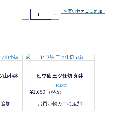
お買い物カゴに追加
-
+
ツ山小鉢
ヒワ釉 三ツ仕切 丸鉢
松花堂
¥
1,650
（税抜）
に追加
お買い物カゴに追加