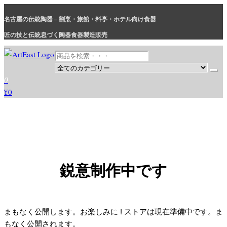
コ
名古屋の伝統陶器 – 割烹・旅館・料亭・ホテル向け食器
ン
テ
匠の技と伝統息づく陶器食器製造販売
ン
ツ
に
和食器・洋食器通販｜割烹・旅館・料亭・ホテル等業務用卸販売
業務用から個人用まで、おしゃれでかわいい和食器・洋食器はま
0
ス
とめ買いがお得です。
¥0
キ
ッ
プ
鋭意制作中です
まもなく公開します。お楽しみに ! ストアは現在準備中です。ま
もなく公開されます。