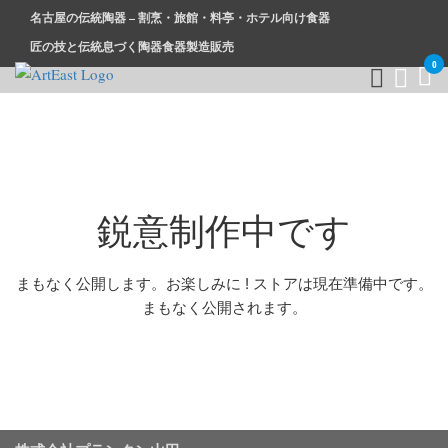
名古屋の伝統陶器 – 割烹・旅館・料亭・ホテル向け食器
匠の技と伝統息づく陶器食器製造販売
0
和食器・洋食器通販｜割烹・旅館・料亭・ホテル等業務用卸販
業務用から個人用まで、おしゃれでかわいい和食器・洋食器は
売
まとめ買いがお得です。
鋭意制作中です
まもなく公開します。お楽しみに ! ストアは現在準備中です。
まもなく公開されます。