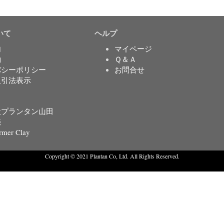
いて
ヘルプ
内
マイページ
約
Ｑ＆Ａ
バシーポリシー
お問合せ
取引法表示
社プランタン山田
売
rmer Clay
Copyright © 2021 Plantan Co, Ltd. All Rights Reserved.
Created with
Enwoo
WordPress theme