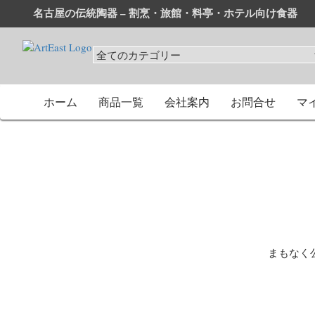
名古屋の伝統陶器 – 割烹・旅館・料亭・ホテル向け食器
和食器・洋食器通販｜割烹・旅館・料亭・ホテル等業務用卸
業務用から個人用まで、おしゃれでかわいい和食器・洋食器
ホーム
商品一覧
会社案内
お問合せ
マ
まもなく