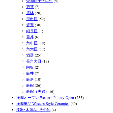
焼物皿千代口付
(5)
煎茶
(7)
盛鉢
(20)
突出皿
(52)
箸置
(30)
細長皿
(7)
蓋丼
(6)
角中皿
(18)
角大皿
(17)
酒器
(25)
長角大皿
(18)
陶板
(2)
飯丼
(7)
飯器
(10)
飯碗
(26)
飯碗（夫婦）
(6)
洋陶オープン Western Pottery Open
(233)
洋陶単品 Western Style Ceramics
(60)
漆器･木製品･その他
(4)