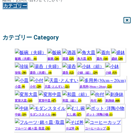
カテゴリー
カテゴリー Category
飯碗（夫婦）
(6)
飯碗
(26)
酒器
(25)
角大皿
(17)
蓋向
(16)
盛鉢
(20)
珍味
(38)
湯呑（夫婦）
(4)
湯呑
(12)
小鉢（組）
(29)
小鉢
(53)
小皿
(9)
小付
(29)
天皿･とんすい
(21)
多用丼(30cm～20cm)
(21)
変形大皿
(14)
変形中皿
(47)
和皿（組）
(3)
向付
(85)
刺身鉢
(68)
中鉢
(19)
モダンスタイル
(46)
むし碗
(17)
ポット･洋陶小物
(1)
フルーツ･銘々皿･取皿
(31)
そば丼
(3)
コーヒーカップ
(2)