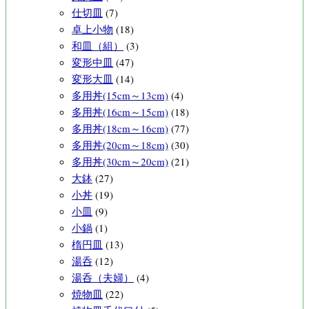
仕切皿
(7)
卓上小物
(18)
和皿（組）
(3)
変形中皿
(47)
変形大皿
(14)
多用丼(15cm～13cm)
(4)
多用丼(16cm～15cm)
(18)
多用丼(18cm～16cm)
(77)
多用丼(20cm～18cm)
(30)
多用丼(30cm～20cm)
(21)
大鉢
(27)
小丼
(19)
小皿
(9)
小鍋
(1)
楕円皿
(13)
湯呑
(12)
湯呑（夫婦）
(4)
焼物皿
(22)