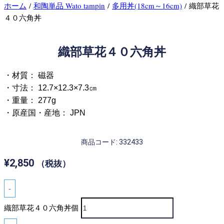
ホーム
/
和陶単品 Wato tampin
/
多用丼(18cm～16cm)
/ 織部草花
４０六角丼
織部草花４０六角丼
・材質： 磁器
・寸法： 12.7×12.3×7.3㎝
・重量： 277g
・原産国・産地： JPN
商品コード: 332433
¥
2,850
（税抜）
-
織部草花４０六角丼個