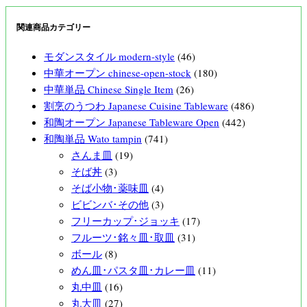
関連商品カテゴリー
モダンスタイル modern-style
(46)
中華オープン chinese-open-stock
(180)
中華単品 Chinese Single Item
(26)
割烹のうつわ Japanese Cuisine Tableware
(486)
和陶オープン Japanese Tableware Open
(442)
和陶単品 Wato tampin
(741)
さんま皿
(19)
そば丼
(3)
そば小物･薬味皿
(4)
ビビンバ･その他
(3)
フリーカップ･ジョッキ
(17)
フルーツ･銘々皿･取皿
(31)
ボール
(8)
めん皿･パスタ皿･カレー皿
(11)
丸中皿
(16)
丸大皿
(27)