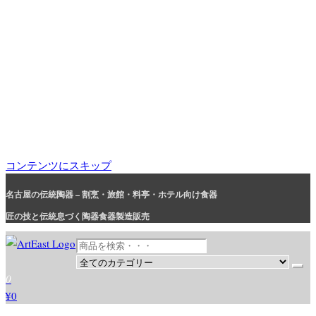
コンテンツにスキップ
名古屋の伝統陶器 – 割烹・旅館・料亭・ホテル向け食器
匠の技と伝統息づく陶器食器製造販売
和食器・洋食器通販｜割烹・旅館・料亭・ホテル等業務用卸販売
業務用から個人用まで、おしゃれでかわいい和食器・洋食器はま
0
とめ買いがお得です。
¥0