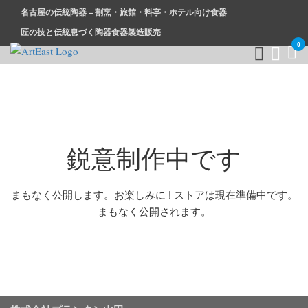
名古屋の伝統陶器 – 割烹・旅館・料亭・ホテル向け食器
匠の技と伝統息づく陶器食器製造販売
0
和食器・洋食器通販｜割烹・旅館・料亭・ホテル等業務用卸販
業務用から個人用まで、おしゃれでかわいい和食器・洋食器は
売
まとめ買いがお得です。
鋭意制作中です
まもなく公開します。お楽しみに ! ストアは現在準備中です。
まもなく公開されます。