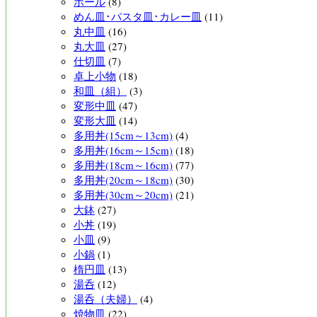
ボール
(8)
めん皿･パスタ皿･カレー皿
(11)
丸中皿
(16)
丸大皿
(27)
仕切皿
(7)
卓上小物
(18)
和皿（組）
(3)
変形中皿
(47)
変形大皿
(14)
多用丼(15cm～13cm)
(4)
多用丼(16cm～15cm)
(18)
多用丼(18cm～16cm)
(77)
多用丼(20cm～18cm)
(30)
多用丼(30cm～20cm)
(21)
大鉢
(27)
小丼
(19)
小皿
(9)
小鍋
(1)
楕円皿
(13)
湯呑
(12)
湯呑（夫婦）
(4)
焼物皿
(22)