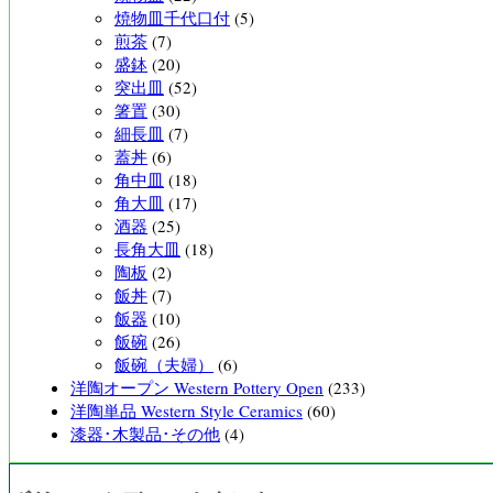
焼物皿千代口付
(5)
煎茶
(7)
盛鉢
(20)
突出皿
(52)
箸置
(30)
細長皿
(7)
蓋丼
(6)
角中皿
(18)
角大皿
(17)
酒器
(25)
長角大皿
(18)
陶板
(2)
飯丼
(7)
飯器
(10)
飯碗
(26)
飯碗（夫婦）
(6)
洋陶オープン Western Pottery Open
(233)
洋陶単品 Western Style Ceramics
(60)
漆器･木製品･その他
(4)