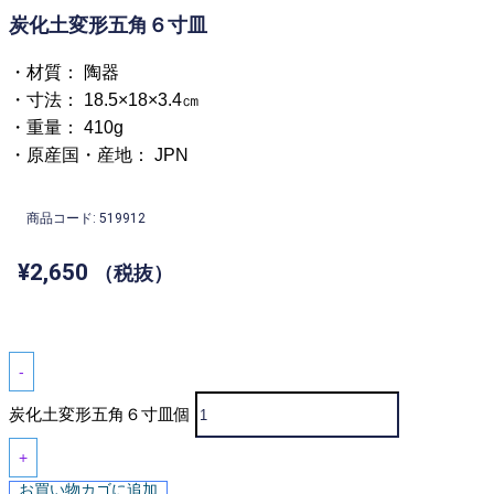
炭化土変形五角６寸皿
・材質： 陶器
・寸法： 18.5×18×3.4㎝
・重量： 410g
・原産国・産地： JPN
商品コード: 519912
¥
2,650
（税抜）
-
炭化土変形五角６寸皿個
+
お買い物カゴに追加