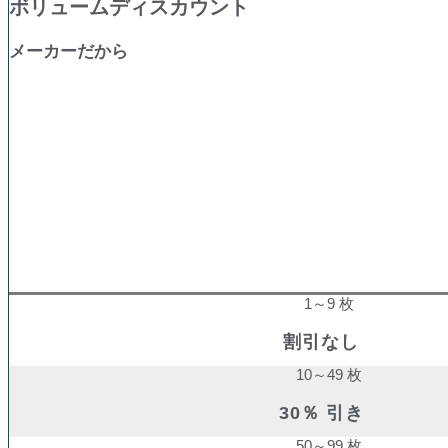
ボリュームディスカウント
メーカーだから
購入数量
割引率
1～9 枚
割引なし
10～49 枚
30％ 引き
50～99 枚