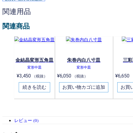
関連用品
関連商品
金結晶変形五角皿
朱巻内白八寸皿
三彩
変形中皿
変形中皿
¥
3,450
¥
6,050
¥
6,650
（税抜）
（税抜）
続きを読む
お買い物カゴに追加
お買
レビュー (0)