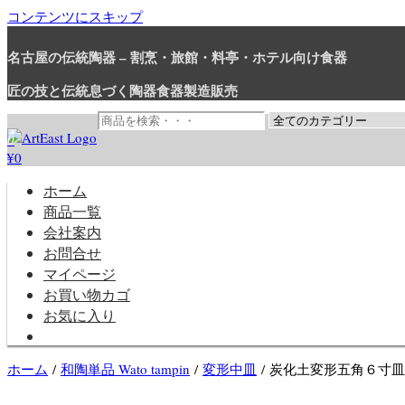
コンテンツにスキップ
名古屋の伝統陶器 – 割烹・旅館・料亭・ホテル向け食器
匠の技と伝統息づく陶器食器製造販売
0
¥0
和食器・洋食器通販｜割烹・旅館・料亭・ホテル等業務用卸販売
業務用から個人用まで、おしゃれでかわいい和食器・洋食器はま
ホーム
商品一覧
会社案内
お問合せ
マイページ
お買い物カゴ
お気に入り
ホーム
/
和陶単品 Wato tampin
/
変形中皿
/ 炭化土変形五角６寸皿