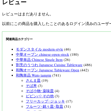
レビュー
レビューはまだありません。
以前にこの商品を購入したことのあるログイン済みのユーザ
関連商品カテゴリー
モダンスタイル modern-style
(46)
中華オープン chinese-open-stock
(180)
中華単品 Chinese Single Item
(26)
割烹のうつわ Japanese Cuisine Tableware
(486)
和陶オープン Japanese Tableware Open
(442)
和陶単品 Wato tampin
(741)
さんま皿
(19)
そば丼
(3)
そば小物･薬味皿
(4)
ビビンバ･その他
(3)
フリーカップ･ジョッキ
(17)
フルーツ･銘々皿･取皿
(31)