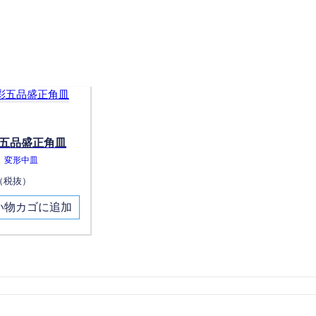
五品盛正角皿
変形中皿
（税抜）
い物カゴに追加