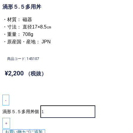
渦形５.５多用丼
・材質： 磁器
・寸法： 直径17×8.5㎝
・重量： 708g
・原産国・産地： JPN
商品コード: 145107
¥
2,200
（税抜）
-
渦形５.５多用丼個
+
お買い物カゴに追加