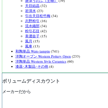
唐津うのふ（土物）
(39)
天目結晶
(32)
岩清水
(23)
引出天目松竹梅
(34)
志野粉引
(16)
流水織部
(34)
粉引石目
(42)
美濃益子
(15)
風月
(15)
風車
(13)
和陶単品 Wato tampin
(741)
洋陶オープン Western Pottery Open
(233)
洋陶単品 Western Style Ceramics
(60)
漆器･木製品･その他
(4)
ボリュームディスカウント
メーカーだから