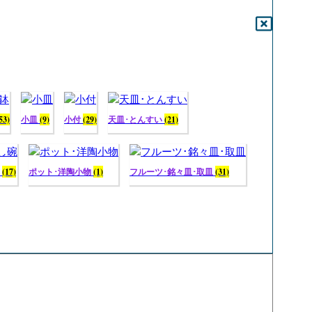
53)
小皿
(9)
小付
(29)
天皿･とんすい
(21)
碗
(17)
ポット･洋陶小物
(1)
フルーツ･銘々皿･取皿
(31)