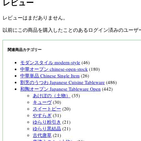
レビュー
レビューはまだありません。
以前にこの商品を購入したことのあるログイン済みのユーザ
関連商品カテゴリー
モダンスタイル modern-style
(46)
中華オープン chinese-open-stock
(180)
中華単品 Chinese Single Item
(26)
割烹のうつわ Japanese Cuisine Tableware
(486)
和陶オープン Japanese Tableware Open
(442)
あけぼの（土物）
(35)
キューヴ
(30)
スイートピー
(20)
やすらぎ
(31)
ゆらり粉引き
(21)
ゆらり黒結晶
(21)
古代唐草
(21)