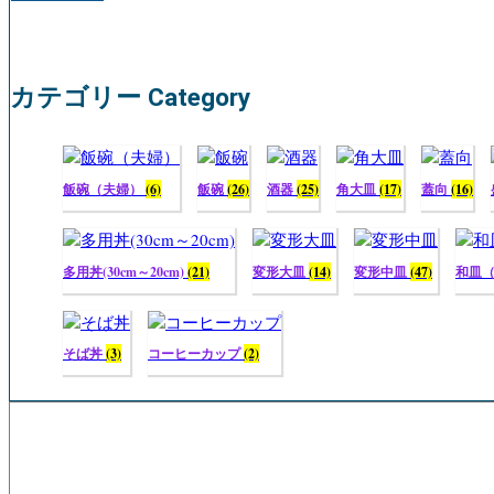
カテゴリー Category
飯碗（夫婦）
(6)
飯碗
(26)
酒器
(25)
角大皿
(17)
蓋向
(16)
多用丼(30cm～20cm)
(21)
変形大皿
(14)
変形中皿
(47)
和皿
そば丼
(3)
コーヒーカップ
(2)