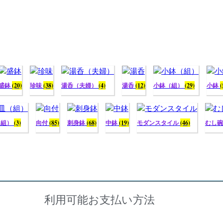
盛鉢
(20)
珍味
(38)
湯呑（夫婦）
(4)
湯呑
(12)
小鉢（組）
(29)
小鉢
(
（組）
(3)
向付
(85)
刺身鉢
(68)
中鉢
(19)
モダンスタイル
(46)
むし
利用可能お支払い方法