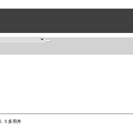
とめ買いがお得です。
５.５多用丼