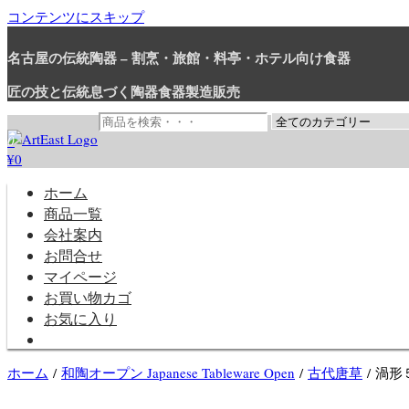
コンテンツにスキップ
名古屋の伝統陶器 – 割烹・旅館・料亭・ホテル向け食器
匠の技と伝統息づく陶器食器製造販売
0
¥0
和食器・洋食器通販｜割烹・旅館・料亭・ホテル等業務用卸販売
業務用から個人用まで、おしゃれでかわいい和食器・洋食器はま
ホーム
商品一覧
会社案内
お問合せ
マイページ
お買い物カゴ
お気に入り
ホーム
/
和陶オープン Japanese Tableware Open
/
古代唐草
/ 渦形