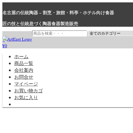
コ
ン
名古屋の伝統陶器 – 割烹・旅館・料亭・ホテル向け食器
テ
匠の技と伝統息づく陶器食器製造販売
ン
ツ
に
0
ス
¥0
和食器・洋食器通販｜割烹・旅館・料亭・ホテル等業務用卸販売
業務用から個人用まで、おしゃれでかわいい和食器・洋食器はま
キ
ッ
ホーム
プ
商品一覧
会社案内
お問合せ
マイページ
お買い物カゴ
お気に入り