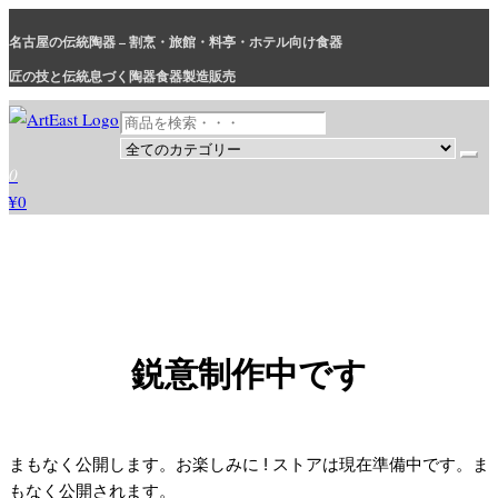
コ
名古屋の伝統陶器 – 割烹・旅館・料亭・ホテル向け食器
ン
テ
匠の技と伝統息づく陶器食器製造販売
ン
ツ
に
和食器・洋食器通販｜割烹・旅館・料亭・ホテル等業務用卸販売
業務用から個人用まで、おしゃれでかわいい和食器・洋食器はま
0
ス
とめ買いがお得です。
¥0
キ
ッ
プ
鋭意制作中です
まもなく公開します。お楽しみに ! ストアは現在準備中です。ま
もなく公開されます。