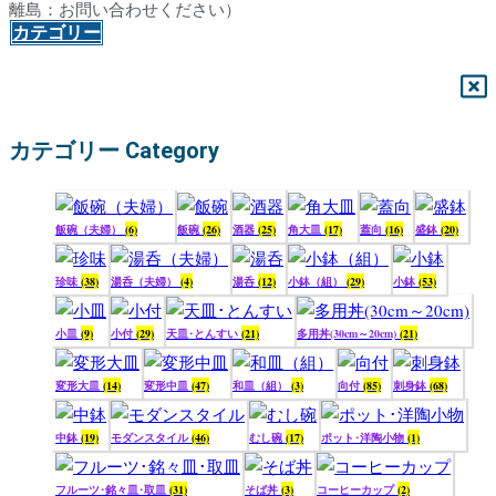
離島：お問い合わせください）
カテゴリー
カテゴリー Category
飯碗（夫婦）
(6)
飯碗
(26)
酒器
(25)
角大皿
(17)
蓋向
(16)
盛鉢
(20)
珍味
(38)
湯呑（夫婦）
(4)
湯呑
(12)
小鉢（組）
(29)
小鉢
(53)
小皿
(9)
小付
(29)
天皿･とんすい
(21)
多用丼(30cm～20cm)
(21)
変形大皿
(14)
変形中皿
(47)
和皿（組）
(3)
向付
(85)
刺身鉢
(68)
中鉢
(19)
モダンスタイル
(46)
むし碗
(17)
ポット･洋陶小物
(1)
フルーツ･銘々皿･取皿
(31)
そば丼
(3)
コーヒーカップ
(2)