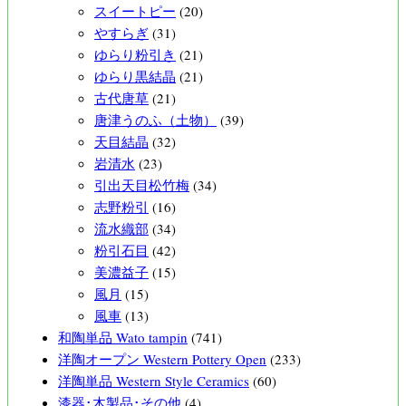
スイートピー
(20)
やすらぎ
(31)
ゆらり粉引き
(21)
ゆらり黒結晶
(21)
古代唐草
(21)
唐津うのふ（土物）
(39)
天目結晶
(32)
岩清水
(23)
引出天目松竹梅
(34)
志野粉引
(16)
流水織部
(34)
粉引石目
(42)
美濃益子
(15)
風月
(15)
風車
(13)
和陶単品 Wato tampin
(741)
洋陶オープン Western Pottery Open
(233)
洋陶単品 Western Style Ceramics
(60)
漆器･木製品･その他
(4)