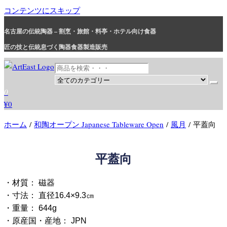
コンテンツにスキップ
名古屋の伝統陶器 – 割烹・旅館・料亭・ホテル向け食器
匠の技と伝統息づく陶器食器製造販売
和食器・洋食器通販｜割烹・旅館・料亭・ホテル等業務用卸販売
業務用から個人用まで、おしゃれでかわいい和食器・洋食器はま
0
とめ買いがお得です。
¥0
ホーム
/
和陶オープン Japanese Tableware Open
/
風月
/ 平蓋向
平蓋向
・材質： 磁器
・寸法： 直径16.4×9.3㎝
・重量： 644g
・原産国・産地： JPN