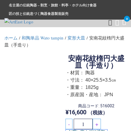
名古屋の伝統陶器 – 割烹・旅館・料亭・ホテル向け食器
匠の技と伝統息づく陶器食器製造販売
0
和食器・洋食器通販｜割烹・旅館・料亭・ホテル等業務用卸販
業務用から個人用まで、おしゃれでかわいい和食器・洋食器は
ホーム
/
和陶単品 Wato tampin
/
変形大皿
/ 安南花紋楕円大盛
売
まとめ買いがお得です。
皿（手造り）
安南花紋楕円大盛
皿（手造り）
・材質： 陶器
・寸法： 40×25.5×3.5㎝
・重量： 1825g
・原産国・産地： JPN
商品コード: 516002
¥
16,600
（税抜）
-
+