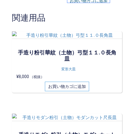
お買い物カゴに追加
関連用品
手造り粉引華紋（土物）弓型１１.０長角
皿
変形大皿
¥
8,000
（税抜）
お買い物カゴに追加