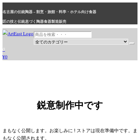
コ
名古屋の伝統陶器 – 割烹・旅館・料亭・ホテル向け食器
ン
テ
匠の技と伝統息づく陶器食器製造販売
ン
ツ
に
和食器・洋食器通販｜割烹・旅館・料亭・ホテル等業務用卸販売
業務用から個人用まで、おしゃれでかわいい和食器・洋食器はま
0
ス
とめ買いがお得です。
¥0
キ
ッ
プ
鋭意制作中です
まもなく公開します。お楽しみに ! ストアは現在準備中です。ま
もなく公開されます。