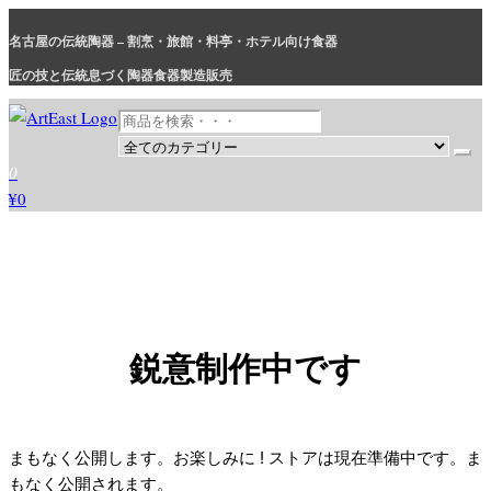
コ
名古屋の伝統陶器 – 割烹・旅館・料亭・ホテル向け食器
ン
テ
匠の技と伝統息づく陶器食器製造販売
ン
ツ
に
和食器・洋食器通販｜割烹・旅館・料亭・ホテル等業務用卸販売
業務用から個人用まで、おしゃれでかわいい和食器・洋食器はま
0
ス
とめ買いがお得です。
¥0
キ
ッ
プ
鋭意制作中です
まもなく公開します。お楽しみに ! ストアは現在準備中です。ま
もなく公開されます。