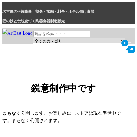
コ
名古屋の伝統陶器 – 割烹・旅館・料亭・ホテル向け食器
ン
テ
匠の技と伝統息づく陶器食器製造販売
ン
ツ
に
0
和食器・洋食器通販｜割烹・旅館・料亭・ホテル等業務用卸販売
業務用から個人用まで、おしゃれでかわいい和食器・洋食器はま
¥0
ス
とめ買いがお得です。
キ
ッ
プ
鋭意制作中です
まもなく公開します。お楽しみに ! ストアは現在準備中で
す。まもなく公開されます。