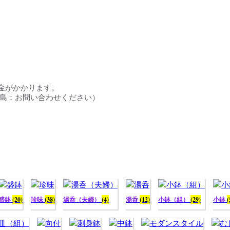
料金がかかります。
円／離島：お問い合わせください）
盛鉢
(20)
珍味
(38)
湯呑（夫婦）
(4)
湯呑
(12)
小鉢（組）
(29)
小鉢
(