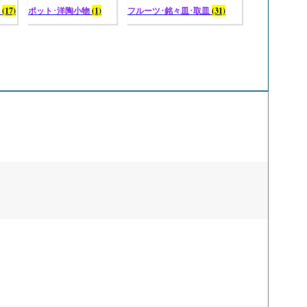
碗
(17)
ポット･洋陶小物
(1)
フルーツ･銘々皿･取皿
(31)