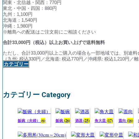
関東・北信越・関西：770円
東北・中国・四国：880円
九州：1,100円
北海道：1,540円
沖縄：1,980円
※離島への配送はご注文前にご相談ください
合計
33,000
円（税込）以上お買い上げで送料無料
ただし、合計33,000円以上ご購入の場合も一部地域では、別途
（九州: 税込330円／北海道: 税込770円／沖縄県: 税込1,210
カテゴリー
カテゴリー Category
飯碗（夫婦）
(6)
飯碗
(26)
酒器
(25)
角大皿
(17)
蓋向
(16)