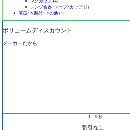
マグカップ
(4)
レンジ食器･スープ･カップ
(2)
漆器･木製品･その他
(4)
ボリュームディスカウント
メーカーだから
購入数量
割引率
1～9 枚
割引なし