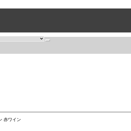
とめ買いがお得です。
ン 赤ワイン