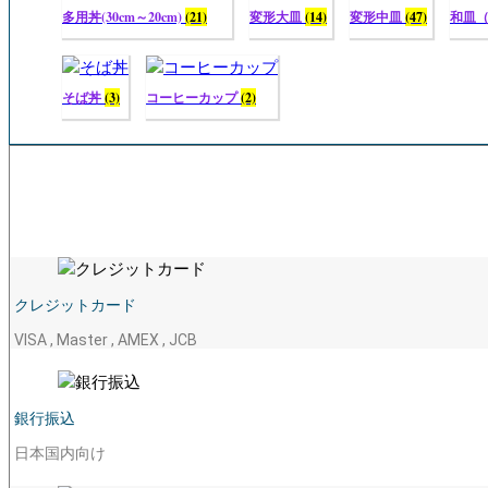
多用丼(30cm～20cm)
(21)
変形大皿
(14)
変形中皿
(47)
和皿
そば丼
(3)
コーヒーカップ
(2)
クレジットカード
VISA , Master , AMEX , JCB
銀行振込
日本国内向け