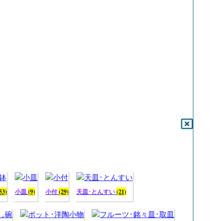
53)
小皿
(9)
小付
(29)
天皿･とんすい
(21)