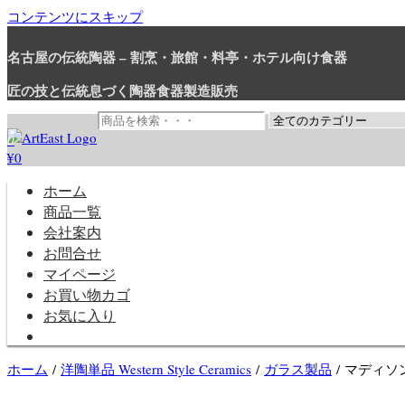
コンテンツにスキップ
名古屋の伝統陶器 – 割烹・旅館・料亭・ホテル向け食器
匠の技と伝統息づく陶器食器製造販売
0
¥0
和食器・洋食器通販｜割烹・旅館・料亭・ホテル等業務用卸販売
業務用から個人用まで、おしゃれでかわいい和食器・洋食器はま
ホーム
商品一覧
会社案内
お問合せ
マイページ
お買い物カゴ
お気に入り
ホーム
/
洋陶単品 Western Style Ceramics
/
ガラス製品
/ マディソ