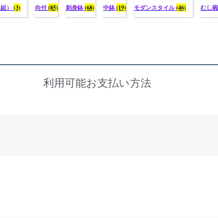
（組）
(3)
向付
(85)
刺身鉢
(68)
中鉢
(19)
モダンスタイル
(46)
むし
利用可能お支払い方法