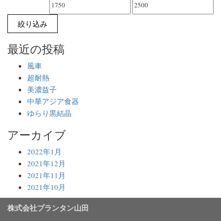
最
最
低
高
絞り込み
価
価
最近の投稿
格
格
風車
超耐熱
美濃益子
中華アジア食器
ゆらり黒結晶
アーカイブ
2022年1月
2021年12月
2021年11月
2021年10月
株式会社プランタン山田