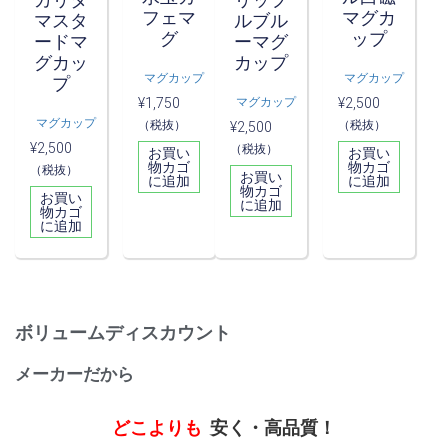
フェマ
マグカ
マスタ
ルブル
グ
ップ
ードマ
ーマグ
グカッ
カップ
マグカップ
マグカップ
プ
マグカップ
¥
1,750
¥
2,500
マグカップ
（税抜）
（税抜）
¥
2,500
¥
2,500
（税抜）
お買い
お買い
物カゴ
物カゴ
（税抜）
お買い
に追加
に追加
物カゴ
お買い
に追加
物カゴ
に追加
ボリュームディスカウント
メーカーだから
どこよりも
安く・高品質！