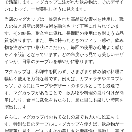
で活躍します。マグカップに注がれた飲み物は、そのデザイ
ンによって、一層美味しそうに見えます。
当店のマグカップは、厳選された高品質な素材を使用し、職
人の技と最新の製造技術を融合させて丁寧に作られていま
す。その結果、耐久性に優れ、長期間の使用にも耐えうる品
質を誇ります。また、手に持ったときのフィット感や、飲み
物を注ぎやすい形状にこだわり、毎回の使用が心地よく感じ
られる設計となっています。どの角度から見ても美しいデザ
インが、日常のテーブルを華やかに彩ります。
マグカップは、和洋中を問わず、さまざまな飲み物や料理に
幅広く使える万能な器です。例えば、カフェラテやエスプレ
ッソ、さらにはスープやデザートのボウルとしても最適で
す。マグカップがあることで、飲み物や料理の盛り付けが簡
単になり、食卓に変化をもたらし、見た目にも楽しい時間を
演出します。
さらに、マグカップはおもてなしの席でも大いに役立ちま
す。特別な日のテーブルにマグカップを使えば、飲み物が一
層豪華に見え、ゲストもその美しさと機能性に感動し、喜ば