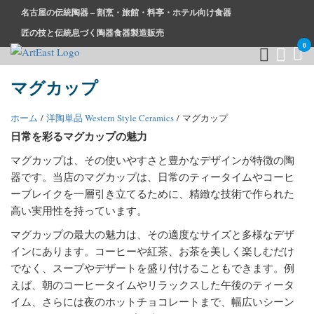
コ
名古屋の伝統陶器 – 割烹・旅館・料亭・ホテル向け食器
ン
匠の技と伝統息づく陶器食器製造販売
テ
0
ン
ツ
和食器・洋食器通販｜割烹・旅館・料亭・ホテル等業務用卸販
業務用から個人用まで、おしゃれでかわいい和食器・洋食器は
マグカップ
に
売
まとめ買いがお得です。
ス
ホーム
/
洋陶単品 Western Style Ceramics
/ マグカップ
キ
日常を彩るマグカップの魅力
ッ
プ
マグカップは、その使いやすさと豊かなデザインが特徴の陶
器です。当店のマグカップは、日常のティータイムやコーヒ
ーブレイクを一層引き立てるために、精緻な技術で作られた
高い実用性を持っています。
マグカップの最大の魅力は、その適度なサイズと多様なデザ
インにあります。コーヒーや紅茶、お茶を美しく楽しむだけ
でなく、スープやデザートを盛り付けることもできます。例
えば、朝のコーヒータイムやリラックスした午後のティータ
イム、さらには夜のホットチョコレートまで、幅広いシーン