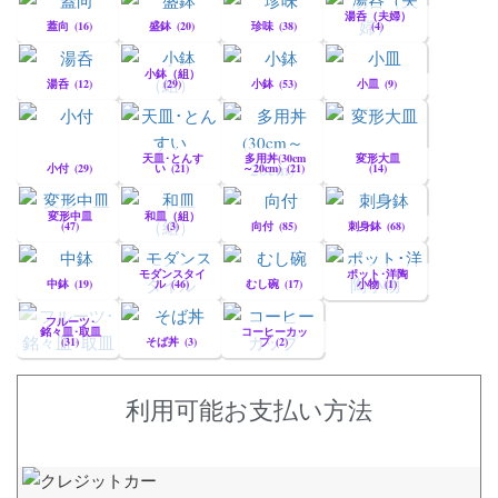
湯呑（夫婦）
蓋向
(16)
盛鉢
(20)
珍味
(38)
(4)
小鉢（組）
湯呑
(12)
(29)
小鉢
(53)
小皿
(9)
天皿･とんす
多用丼(30cm
変形大皿
小付
(29)
い
(21)
～20cm)
(21)
(14)
変形中皿
和皿（組）
(47)
(3)
向付
(85)
刺身鉢
(68)
モダンスタイ
ポット･洋陶
中鉢
(19)
ル
(46)
むし碗
(17)
小物
(1)
フルーツ･
銘々皿･取皿
コーヒーカッ
(31)
そば丼
(3)
プ
(2)
利用可能お支払い方法