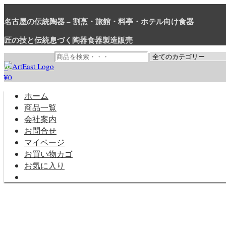
コ
ン
名古屋の伝統陶器 – 割烹・旅館・料亭・ホテル向け食器
テ
匠の技と伝統息づく陶器食器製造販売
ン
ツ
に
0
ス
¥0
和食器・洋食器通販｜割烹・旅館・料亭・ホテル等業務用卸販売
業務用から個人用まで、おしゃれでかわいい和食器・洋食器はま
キ
ッ
ホーム
プ
商品一覧
会社案内
お問合せ
マイページ
お買い物カゴ
お気に入り