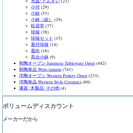
天皿･とんすい
(21)
小付
(29)
小鉢
(53)
小鉢（組）
(29)
松花堂
(37)
珍味
(38)
珍味セット
(15)
蓋付珍味
(14)
蓋向
(16)
高台小鉢
(9)
和陶オープン Japanese Tableware Open
(442)
和陶単品 Wato tampin
(741)
洋陶オープン Western Pottery Open
(233)
洋陶単品 Western Style Ceramics
(60)
漆器･木製品･その他
(4)
ボリュームディスカウント
メーカーだから