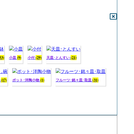
53)
小皿
(9)
小付
(29)
天皿･とんすい
(21)
碗
(17)
ポット･洋陶小物
(1)
フルーツ･銘々皿･取皿
(31)