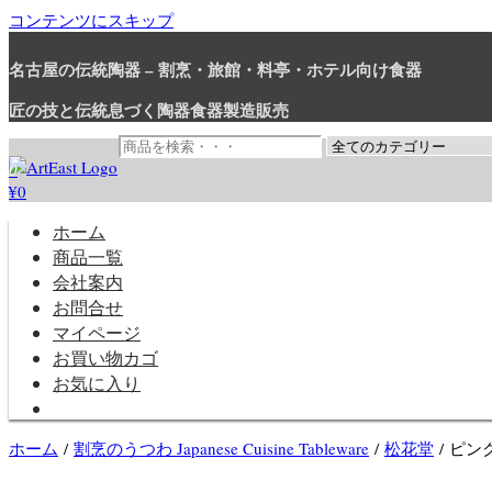
コンテンツにスキップ
名古屋の伝統陶器 – 割烹・旅館・料亭・ホテル向け食器
匠の技と伝統息づく陶器食器製造販売
0
¥0
和食器・洋食器通販｜割烹・旅館・料亭・ホテル等業務用卸販売
業務用から個人用まで、おしゃれでかわいい和食器・洋食器はま
ホーム
商品一覧
会社案内
お問合せ
マイページ
お買い物カゴ
お気に入り
ホーム
/
割烹のうつわ Japanese Cuisine Tableware
/
松花堂
/ ピ