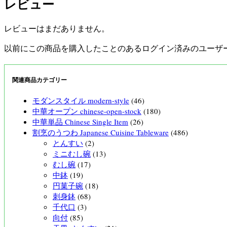
レビュー
レビューはまだありません。
以前にこの商品を購入したことのあるログイン済みのユーザ
関連商品カテゴリー
モダンスタイル modern-style
(46)
中華オープン chinese-open-stock
(180)
中華単品 Chinese Single Item
(26)
割烹のうつわ Japanese Cuisine Tableware
(486)
とんすい
(2)
ミニむし碗
(13)
むし碗
(17)
中鉢
(19)
円菓子碗
(18)
刺身鉢
(68)
千代口
(3)
向付
(85)