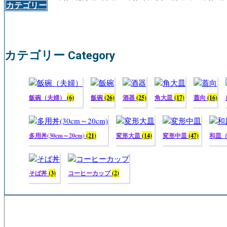
カテゴリー
カテゴリー Category
飯碗（夫婦）
(6)
飯碗
(26)
酒器
(25)
角大皿
(17)
蓋向
(16)
多用丼(30cm～20cm)
(21)
変形大皿
(14)
変形中皿
(47)
和皿
そば丼
(3)
コーヒーカップ
(2)