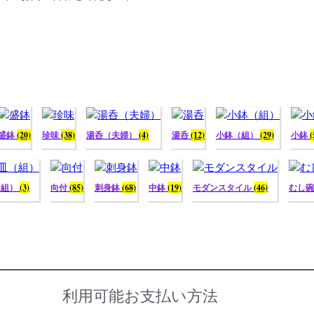
盛鉢
(20)
珍味
(38)
湯呑（夫婦）
(4)
湯呑
(12)
小鉢（組）
(29)
小鉢
(
（組）
(3)
向付
(85)
刺身鉢
(68)
中鉢
(19)
モダンスタイル
(46)
むし
利用可能お支払い方法