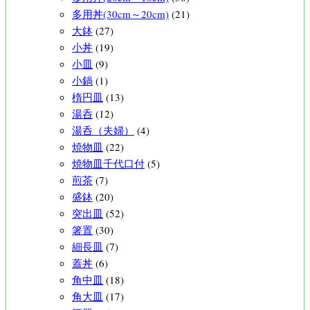
多用丼(30cm～20cm)
(21)
大鉢
(27)
小丼
(19)
小皿
(9)
小鍋
(1)
楕円皿
(13)
湯呑
(12)
湯呑（夫婦）
(4)
焼物皿
(22)
焼物皿千代口付
(5)
煎茶
(7)
盛鉢
(20)
突出皿
(52)
箸置
(30)
細長皿
(7)
蓋丼
(6)
角中皿
(18)
角大皿
(17)