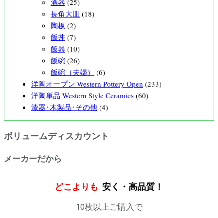
酒器
(25)
長角大皿
(18)
陶板
(2)
飯丼
(7)
飯器
(10)
飯碗
(26)
飯碗（夫婦）
(6)
洋陶オープン Western Pottery Open
(233)
洋陶単品 Western Style Ceramics
(60)
漆器･木製品･その他
(4)
ボリュームディスカウント
メーカーだから
どこよりも
安く・高品質！
10枚以上ご購入で