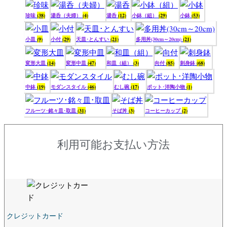
珍味
(38)
湯呑（夫婦）
(4)
湯呑
(12)
小鉢（組）
(29)
小鉢
(53)
小皿
(9)
小付
(29)
天皿･とんすい
(21)
多用丼(30cm～20cm)
(21)
変形大皿
(14)
変形中皿
(47)
和皿（組）
(3)
向付
(85)
刺身鉢
(68)
中鉢
(19)
モダンスタイル
(46)
むし碗
(17)
ポット･洋陶小物
(1)
フルーツ･銘々皿･取皿
(31)
そば丼
(3)
コーヒーカップ
(2)
利用可能お支払い方法
クレジットカード