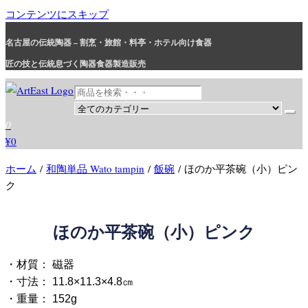
コンテンツにスキップ
名古屋の伝統陶器 – 割烹・旅館・料亭・ホテル向け食器
匠の技と伝統息づく陶器食器製造販売
和食器・洋食器通販｜割烹・旅館・料亭・ホテル等業務用卸販売
業務用から個人用まで、おしゃれでかわいい和食器・洋食器はま
0
とめ買いがお得です。
¥0
ホーム
/
和陶単品 Wato tampin
/
飯碗
/ ほのか平茶碗（小）ピン
ク
ほのか平茶碗（小）ピンク
・材質： 磁器
・寸法： 11.8×11.3×4.8㎝
・重量： 152g