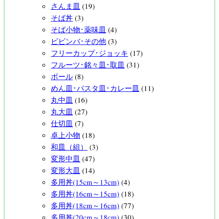
さんま皿
(19)
そば丼
(3)
そば小物･薬味皿
(4)
ビビンバ･その他
(3)
フリーカップ･ジョッキ
(17)
フルーツ･銘々皿･取皿
(31)
ボール
(8)
めん皿･パスタ皿･カレー皿
(11)
丸中皿
(16)
丸大皿
(27)
仕切皿
(7)
卓上小物
(18)
和皿（組）
(3)
変形中皿
(47)
変形大皿
(14)
多用丼(15cm～13cm)
(4)
多用丼(16cm～15cm)
(18)
多用丼(18cm～16cm)
(77)
多用丼(20cm～18cm)
(30)