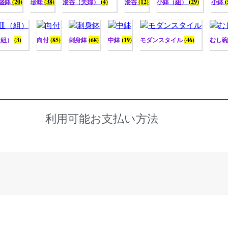
盛鉢
(20)
珍味
(38)
湯呑（夫婦）
(4)
湯呑
(12)
小鉢（組）
(29)
小鉢
(
（組）
(3)
向付
(85)
刺身鉢
(68)
中鉢
(19)
モダンスタイル
(46)
むし
利用可能お支払い方法