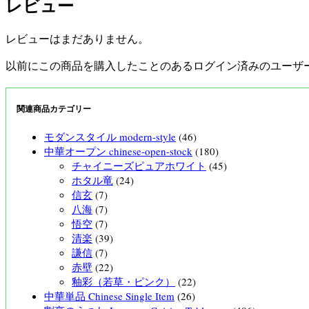
レビュー
レビューはまだありません。
以前にこの商品を購入したことのあるログイン済みのユーザ
関連商品カテゴリー
モダンスタイル modern-style
(46)
中華オープン chinese-open-stock
(180)
チャイニーズピュアホワイト
(45)
ホタル竜
(24)
信玄
(7)
八海
(7)
悟空
(7)
清楽
(39)
謙信
(7)
赤壁
(22)
釉彩（若草・ピンク）
(22)
中華単品 Chinese Single Item
(26)