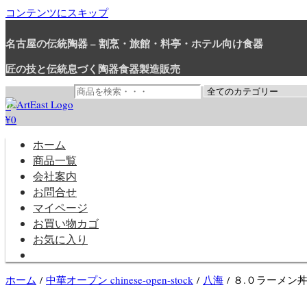
コンテンツにスキップ
名古屋の伝統陶器 – 割烹・旅館・料亭・ホテル向け食器
匠の技と伝統息づく陶器食器製造販売
0
¥0
和食器・洋食器通販｜割烹・旅館・料亭・ホテル等業務用卸販売
業務用から個人用まで、おしゃれでかわいい和食器・洋食器はま
ホーム
商品一覧
会社案内
お問合せ
マイページ
お買い物カゴ
お気に入り
ホーム
/
中華オープン chinese-open-stock
/
八海
/ ８.０ラーメン