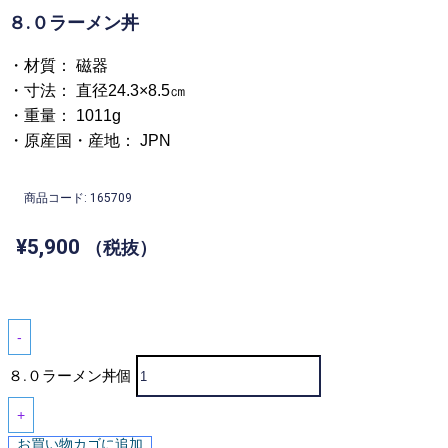
８.０ラーメン丼
・材質： 磁器
・寸法： 直径24.3×8.5㎝
・重量： 1011g
・原産国・産地： JPN
商品コード: 165709
¥
5,900
（税抜）
-
８.０ラーメン丼個
+
お買い物カゴに追加