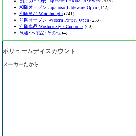
割烹のうつわ Japanese Cuisine Tableware
(486)
和陶オープン Japanese Tableware Open
(442)
和陶単品 Wato tampin
(741)
洋陶オープン Western Pottery Open
(233)
洋陶単品 Western Style Ceramics
(60)
漆器･木製品･その他
(4)
ボリュームディスカウント
メーカーだから
購入数量
割引率