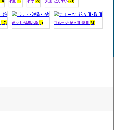
53)
小皿
(9)
小付
(29)
天皿･とんすい
(21)
碗
(17)
ポット･洋陶小物
(1)
フルーツ･銘々皿･取皿
(31)