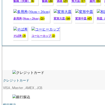
飯碗（夫婦）
(6)
飯碗
(26)
酒器
(25)
角大皿
(17)
蓋向
(16)
多用丼(30cm～20cm)
(21)
変形大皿
(14)
変形中皿
(47)
和皿
そば丼
(3)
コーヒーカップ
(2)
クレジットカード
VISA , Master , AMEX , JCB
銀行振込