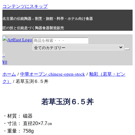
コンテンツにスキップ
名古屋の伝統陶器 – 割烹・旅館・料亭・ホテル向け食器
匠の技と伝統息づく陶器食器製造販売
和食器・洋食器通販｜割烹・旅館・料亭・ホテル等業務用卸販売
業務用から個人用まで、おしゃれでかわいい和食器・洋食器はま
0
とめ買いがお得です。
¥0
ホーム
/
中華オープン chinese-open-stock
/
釉彩（若草・ピン
ク）
/ 若草玉渕６.５丼
若草玉渕６.５丼
・材質： 磁器
・寸法： 直径20×7.7㎝
・重量： 758g