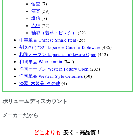
悟空
(7)
清楽
(39)
謙信
(7)
赤壁
(22)
釉彩（若草・ピンク）
(22)
中華単品 Chinese Single Item
(26)
割烹のうつわ Japanese Cuisine Tableware
(486)
和陶オープン Japanese Tableware Open
(442)
和陶単品 Wato tampin
(741)
洋陶オープン Western Pottery Open
(233)
洋陶単品 Western Style Ceramics
(60)
漆器･木製品･その他
(4)
ボリュームディスカウント
メーカーだから
どこよりも
安く・高品質！