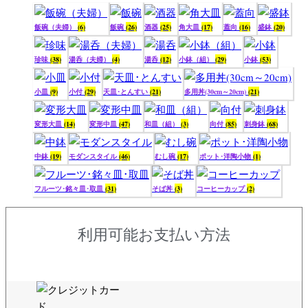
飯碗（夫婦）
(6)
飯碗
(26)
酒器
(25)
角大皿
(17)
蓋向
(16)
盛鉢
(20)
珍味
(38)
湯呑（夫婦）
(4)
湯呑
(12)
小鉢（組）
(29)
小鉢
(53)
小皿
(9)
小付
(29)
天皿･とんすい
(21)
多用丼(30cm～20cm)
(21)
変形大皿
(14)
変形中皿
(47)
和皿（組）
(3)
向付
(85)
刺身鉢
(68)
中鉢
(19)
モダンスタイル
(46)
むし碗
(17)
ポット･洋陶小物
(1)
フルーツ･銘々皿･取皿
(31)
そば丼
(3)
コーヒーカップ
(2)
利用可能お支払い方法