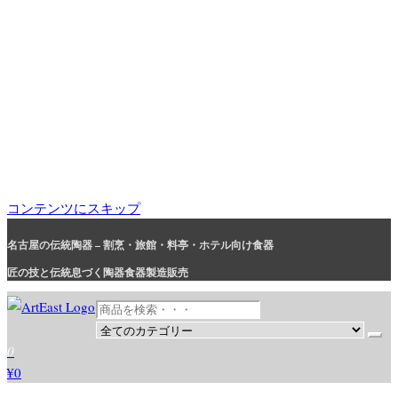
コンテンツにスキップ
名古屋の伝統陶器 – 割烹・旅館・料亭・ホテル向け食器
匠の技と伝統息づく陶器食器製造販売
和食器・洋食器通販｜割烹・旅館・料亭・ホテル等業務用卸販売
業務用から個人用まで、おしゃれでかわいい和食器・洋食器はま
0
とめ買いがお得です。
¥0