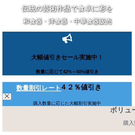
伝統の芸術作品で食卓に彩を
和食器・洋食器・中華食器販売
大幅値引きセール実施中！
数量に応じて42%～50%値引き
５０％～４２％値引き
数量割引レート
購入数量に応じた大幅割引実施中
ボリュ
購入