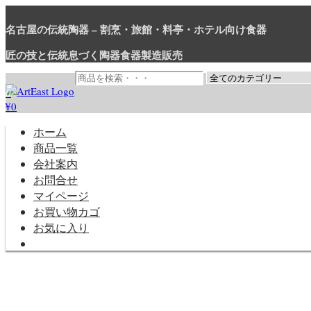
コ
ン
名古屋の伝統陶器 – 割烹・旅館・料亭・ホテル向け食器
テ
匠の技と伝統息づく陶器食器製造販売
ン
ツ
に
0
ス
¥0
和食器・洋食器通販｜割烹・旅館・料亭・ホテル等業務用卸販売
業務用から個人用まで、おしゃれでかわいい和食器・洋食器はま
キ
ッ
ホーム
プ
商品一覧
会社案内
お問合せ
マイページ
お買い物カゴ
お気に入り