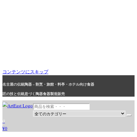
コンテンツにスキップ
名古屋の伝統陶器 – 割烹・旅館・料亭・ホテル向け食器
匠の技と伝統息づく陶器食器製造販売
和食器・洋食器通販｜割烹・旅館・料亭・ホテル等業務用卸販売
業務用から個人用まで、おしゃれでかわいい和食器・洋食器はま
0
とめ買いがお得です。
¥0