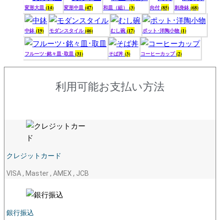
変形大皿
(14)
変形中皿
(47)
和皿（組）
(3)
向付
(85)
刺身鉢
(68)
中鉢
(19)
モダンスタイル
(46)
むし碗
(17)
ポット･洋陶小物
(1)
フルーツ･銘々皿･取皿
(31)
そば丼
(3)
コーヒーカップ
(2)
利用可能お支払い方法
クレジットカード
VISA , Master , AMEX , JCB
銀行振込