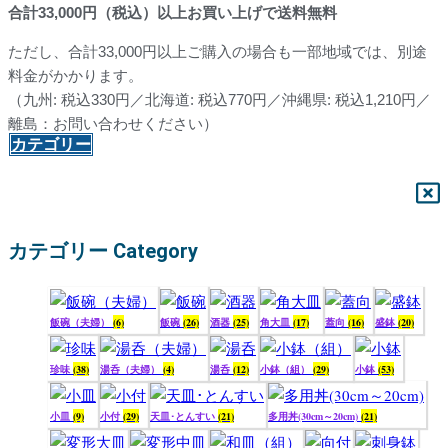
合計
33,000
円（税込）以上お買い上げで送料無料
ただし、合計33,000円以上ご購入の場合も一部地域では、別途
料金がかかります。
（九州: 税込330円／北海道: 税込770円／沖縄県: 税込1,210円／
離島：お問い合わせください）
カテゴリー
カテゴリー Category
飯碗（夫婦）
(6)
飯碗
(26)
酒器
(25)
角大皿
(17)
蓋向
(16)
盛鉢
(20)
珍味
(38)
湯呑（夫婦）
(4)
湯呑
(12)
小鉢（組）
(29)
小鉢
(53)
小皿
(9)
小付
(29)
天皿･とんすい
(21)
多用丼(30cm～20cm)
(21)