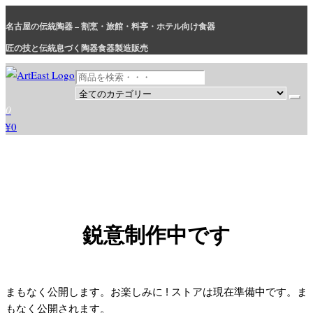
コ
名古屋の伝統陶器 – 割烹・旅館・料亭・ホテル向け食器
ン
テ
匠の技と伝統息づく陶器食器製造販売
ン
ツ
に
和食器・洋食器通販｜割烹・旅館・料亭・ホテル等業務用卸販売
業務用から個人用まで、おしゃれでかわいい和食器・洋食器はま
0
ス
とめ買いがお得です。
¥0
キ
ッ
プ
鋭意制作中です
まもなく公開します。お楽しみに ! ストアは現在準備中です。ま
もなく公開されます。