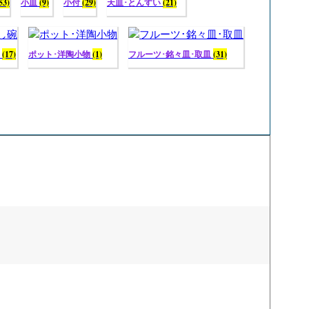
53)
小皿
(9)
小付
(29)
天皿･とんすい
(21)
碗
(17)
ポット･洋陶小物
(1)
フルーツ･銘々皿･取皿
(31)