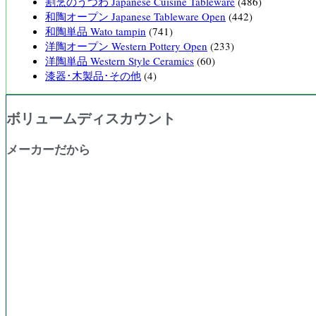
割烹のうつわ Japanese Cuisine Tableware
(486)
和陶オープン Japanese Tableware Open
(442)
和陶単品 Wato tampin
(741)
洋陶オープン Western Pottery Open
(233)
洋陶単品 Western Style Ceramics
(60)
漆器･木製品･その他
(4)
ボリュームディスカウント
メーカーだから
購入数量
割引率