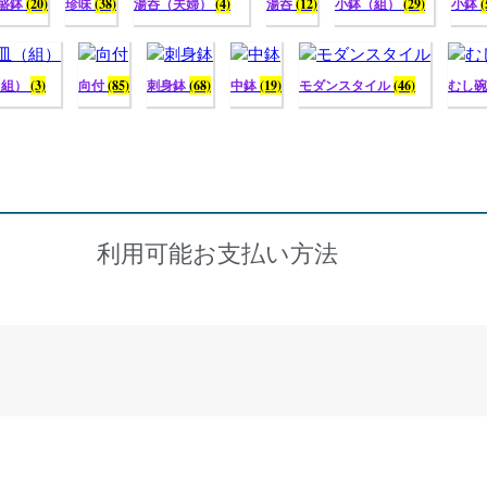
盛鉢
(20)
珍味
(38)
湯呑（夫婦）
(4)
湯呑
(12)
小鉢（組）
(29)
小鉢
(
（組）
(3)
向付
(85)
刺身鉢
(68)
中鉢
(19)
モダンスタイル
(46)
むし
利用可能お支払い方法