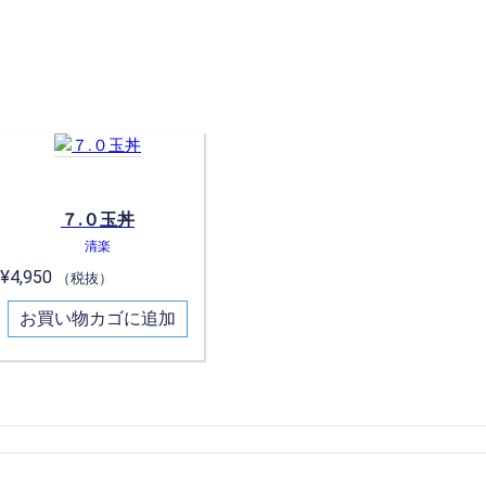
７.０玉丼
清楽
¥
4,950
（税抜）
お買い物カゴに追加