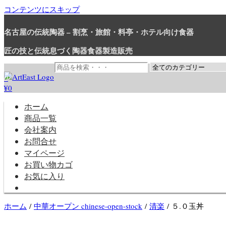
コンテンツにスキップ
名古屋の伝統陶器 – 割烹・旅館・料亭・ホテル向け食器
匠の技と伝統息づく陶器食器製造販売
0
¥0
和食器・洋食器通販｜割烹・旅館・料亭・ホテル等業務用卸販売
業務用から個人用まで、おしゃれでかわいい和食器・洋食器はま
ホーム
商品一覧
会社案内
お問合せ
マイページ
お買い物カゴ
お気に入り
ホーム
/
中華オープン chinese-open-stock
/
清楽
/ ５.０玉丼