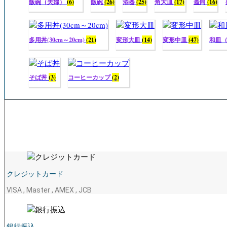
飯碗（夫婦）
(6)
飯碗
(26)
酒器
(25)
角大皿
(17)
蓋向
(16)
多用丼(30cm～20cm)
(21)
変形大皿
(14)
変形中皿
(47)
和皿
そば丼
(3)
コーヒーカップ
(2)
クレジットカード
VISA , Master , AMEX , JCB
銀行振込