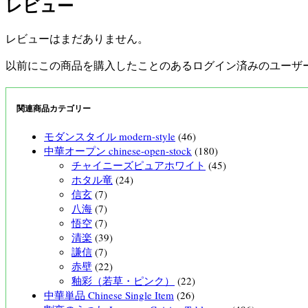
レビュー
レビューはまだありません。
以前にこの商品を購入したことのあるログイン済みのユーザ
関連商品カテゴリー
モダンスタイル modern-style
(46)
中華オープン chinese-open-stock
(180)
チャイニーズピュアホワイト
(45)
ホタル竜
(24)
信玄
(7)
八海
(7)
悟空
(7)
清楽
(39)
謙信
(7)
赤壁
(22)
釉彩（若草・ピンク）
(22)
中華単品 Chinese Single Item
(26)