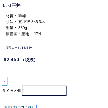
５.０玉丼
・材質： 磁器
・寸法： 直径15.8×6.3㎝
・重量： 389g
・原産国・産地： JPN
商品コード: 163129
¥
2,450
（税抜）
-
５.０玉丼個
+
お買い物カゴに追加