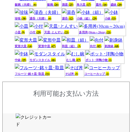
飯碗（夫婦）
(6)
飯碗
(26)
酒器
(25)
角大皿
(17)
蓋向
(16)
盛鉢
(20)
珍味
(38)
湯呑（夫婦）
(4)
湯呑
(12)
小鉢（組）
(29)
小鉢
(53)
小皿
(9)
小付
(29)
天皿･とんすい
(21)
多用丼(30cm～20cm)
(21)
変形大皿
(14)
変形中皿
(47)
和皿（組）
(3)
向付
(85)
刺身鉢
(68)
中鉢
(19)
モダンスタイル
(46)
むし碗
(17)
ポット･洋陶小物
(1)
フルーツ･銘々皿･取皿
(31)
そば丼
(3)
コーヒーカップ
(2)
利用可能お支払い方法