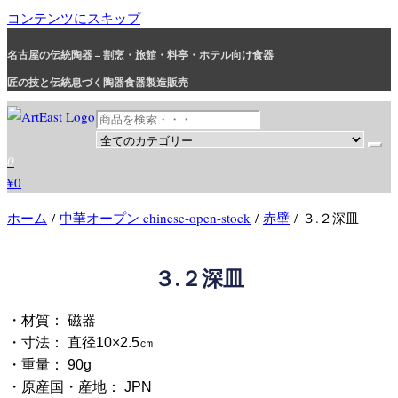
コンテンツにスキップ
名古屋の伝統陶器 – 割烹・旅館・料亭・ホテル向け食器
匠の技と伝統息づく陶器食器製造販売
和食器・洋食器通販｜割烹・旅館・料亭・ホテル等業務用卸販売
業務用から個人用まで、おしゃれでかわいい和食器・洋食器はま
0
とめ買いがお得です。
¥0
ホーム
/
中華オープン chinese-open-stock
/
赤壁
/ ３.２深皿
３.２深皿
・材質： 磁器
・寸法： 直径10×2.5㎝
・重量： 90g
・原産国・産地： JPN