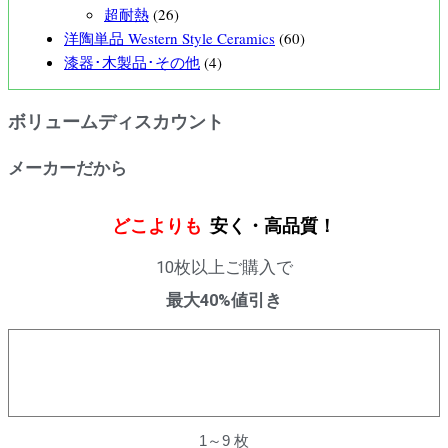
超耐熱
(26)
洋陶単品 Western Style Ceramics
(60)
漆器･木製品･その他
(4)
ボリュームディスカウント
メーカーだから
どこよりも
安く・高品質！
10枚以上ご購入で
最大40%値引き
購入数量
割引率
1～9 枚