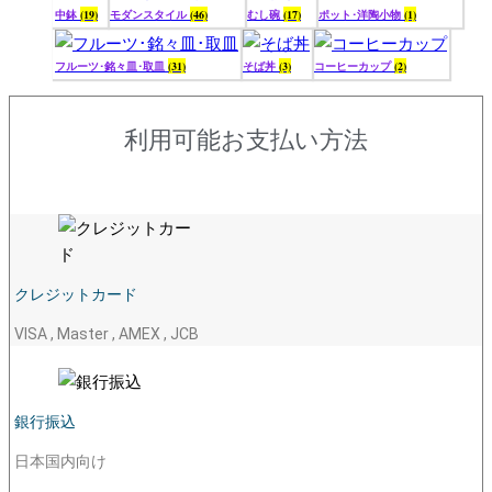
中鉢
(19)
モダンスタイル
(46)
むし碗
(17)
ポット･洋陶小物
(1)
フルーツ･銘々皿･取皿
(31)
そば丼
(3)
コーヒーカップ
(2)
利用可能お支払い方法
クレジットカード
VISA , Master , AMEX , JCB
銀行振込
日本国内向け