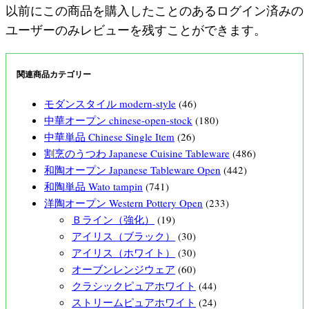
以前にこの商品を購入したことのあるログイン済みの
ユーザーのみレビューを残すことができます。
関連商品カテゴリー
モダンスタイル modern-style
(46)
中華オープン chinese-open-stock
(180)
中華単品 Chinese Single Item
(26)
割烹のうつわ Japanese Cuisine Tableware
(486)
和陶オープン Japanese Tableware Open
(442)
和陶単品 Wato tampin
(741)
洋陶オープン Western Pottery Open
(233)
Ｂライン（強化）
(19)
アイリス（ブラック）
(30)
アイリス（ホワイト）
(30)
オーブンレンジウェア
(60)
クラシックピュアホワイト
(44)
ストリームピュアホワイト
(24)