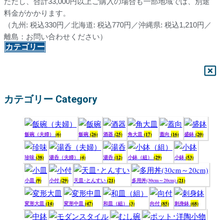
ただし、合計33,000円以上ご購入の場合も一部地域では、別途
料金がかかります。
（九州: 税込330円／北海道: 税込770円／沖縄県: 税込1,210円／
離島：お問い合わせください）
カテゴリー
カテゴリー Category
飯碗（夫婦）
(6)
飯碗
(26)
酒器
(25)
角大皿
(17)
蓋向
(16)
盛鉢
(20)
珍味
(38)
湯呑（夫婦）
(4)
湯呑
(12)
小鉢（組）
(29)
小鉢
(53)
小皿
(9)
小付
(29)
天皿･とんすい
(21)
多用丼(30cm～20cm)
(21)
変形大皿
(14)
変形中皿
(47)
和皿（組）
(3)
向付
(85)
刺身鉢
(68)