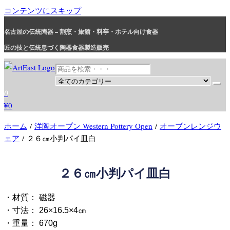
コンテンツにスキップ
名古屋の伝統陶器 – 割烹・旅館・料亭・ホテル向け食器
匠の技と伝統息づく陶器食器製造販売
和食器・洋食器通販｜割烹・旅館・料亭・ホテル等業務用卸販売
業務用から個人用まで、おしゃれでかわいい和食器・洋食器はま
0
とめ買いがお得です。
¥0
ホーム
/
洋陶オープン Western Pottery Open
/
オーブンレンジウ
ェア
/ ２６㎝小判パイ皿白
２６㎝小判パイ皿白
・材質： 磁器
・寸法： 26×16.5×4㎝
・重量： 670g