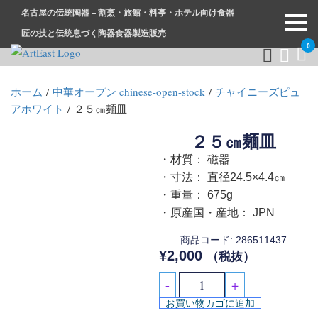
名古屋の伝統陶器 – 割烹・旅館・料亭・ホテル向け食器
匠の技と伝統息づく陶器食器製造販売
0
和食器・洋食器通販｜割烹・旅館・料亭・ホテル等業務用卸販
業務用から個人用まで、おしゃれでかわいい和食器・洋食器は
ホーム
/
中華オープン chinese-open-stock
/
チャイニーズピュ
売
まとめ買いがお得です。
アホワイト
/ ２５㎝麺皿
２５㎝麺皿
・材質： 磁器
・寸法： 直径24.5×4.4㎝
・重量： 675g
・原産国・産地： JPN
商品コード: 286511437
¥
2,000
（税抜）
-
+
お買い物カゴに追加