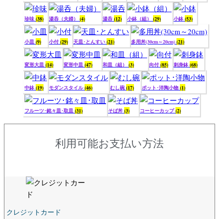
珍味
(38)
湯呑（夫婦）
(4)
湯呑
(12)
小鉢（組）
(29)
小鉢
(53)
小皿
(9)
小付
(29)
天皿･とんすい
(21)
多用丼(30cm～20cm)
(21)
変形大皿
(14)
変形中皿
(47)
和皿（組）
(3)
向付
(85)
刺身鉢
(68)
中鉢
(19)
モダンスタイル
(46)
むし碗
(17)
ポット･洋陶小物
(1)
フルーツ･銘々皿･取皿
(31)
そば丼
(3)
コーヒーカップ
(2)
利用可能お支払い方法
クレジットカード