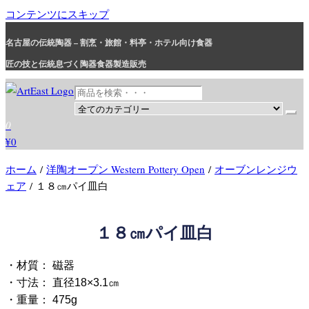
コンテンツにスキップ
名古屋の伝統陶器 – 割烹・旅館・料亭・ホテル向け食器
匠の技と伝統息づく陶器食器製造販売
和食器・洋食器通販｜割烹・旅館・料亭・ホテル等業務用卸販売
業務用から個人用まで、おしゃれでかわいい和食器・洋食器はま
0
とめ買いがお得です。
¥0
ホーム
/
洋陶オープン Western Pottery Open
/
オーブンレンジウ
ェア
/ １８㎝パイ皿白
１８㎝パイ皿白
・材質： 磁器
・寸法： 直径18×3.1㎝
・重量： 475g