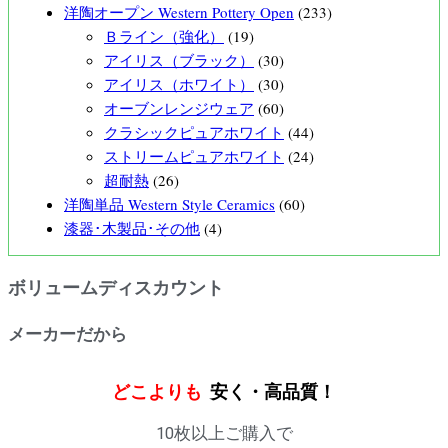
洋陶オープン Western Pottery Open
(233)
Ｂライン（強化）
(19)
アイリス（ブラック）
(30)
アイリス（ホワイト）
(30)
オーブンレンジウェア
(60)
クラシックピュアホワイト
(44)
ストリームピュアホワイト
(24)
超耐熱
(26)
洋陶単品 Western Style Ceramics
(60)
漆器･木製品･その他
(4)
ボリュームディスカウント
メーカーだから
どこよりも
安く・高品質！
10枚以上ご購入で