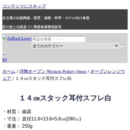
コンテンツにスキップ
名古屋の伝統陶器 – 割烹・旅館・料亭・ホテル向け食器
匠の技と伝統息づく陶器食器製造販売
和食器・洋食器通販｜割烹・旅館・料亭・ホテル等業務用卸販売
業務用から個人用まで、おしゃれでかわいい和食器・洋食器はま
0
とめ買いがお得です。
¥0
ホーム
/
洋陶オープン Western Pottery Open
/
オーブンレンジウ
ェア
/ １４㎝スタック耳付スフレ白
１４㎝スタック耳付スフレ白
・材質： 磁器
・寸法： 直径11.6×13.6×5.8㎝(290㏄)
・重量： 250g