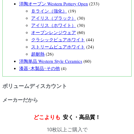
洋陶オープン Western Pottery Open
(233)
Ｂライン（強化）
(19)
アイリス（ブラック）
(30)
アイリス（ホワイト）
(30)
オーブンレンジウェア
(60)
クラシックピュアホワイト
(44)
ストリームピュアホワイト
(24)
超耐熱
(26)
洋陶単品 Western Style Ceramics
(60)
漆器･木製品･その他
(4)
ボリュームディスカウント
メーカーだから
どこよりも
安く・高品質！
10枚以上ご購入で