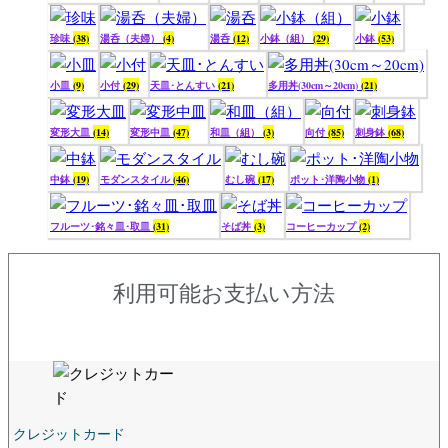
珍味
(38)
湯呑（夫婦）
(4)
湯呑
(12)
小鉢（組）
(29)
小鉢
(53)
小皿
(9)
小付
(29)
天皿･とんすい
(21)
多用丼(30cm～20cm)
(21)
変形大皿
(14)
変形中皿
(47)
和皿（組）
(3)
向付
(85)
刺身鉢
(68)
中鉢
(19)
モダンスタイル
(46)
むし碗
(17)
ポット･洋陶小物
(1)
フルーツ･銘々皿･取皿
(31)
そば丼
(3)
コーヒーカップ
(2)
利用可能お支払い方法
クレジットカード