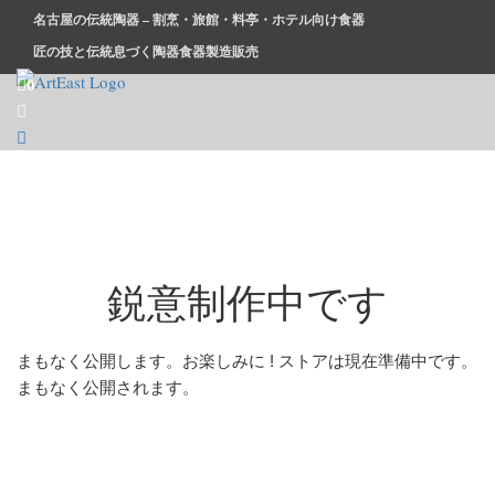
コ
名古屋の伝統陶器 – 割烹・旅館・料亭・ホテル向け食器
ン
匠の技と伝統息づく陶器食器製造販売
テ
0
ン
ツ
和食器・洋食器通販｜割烹・旅館・料亭・ホテル等業務用卸販
業務用から個人用まで、おしゃれでかわいい和食器・洋食器は
に
売
まとめ買いがお得です。
ス
キ
ッ
プ
鋭意制作中です
まもなく公開します。お楽しみに ! ストアは現在準備中です。
まもなく公開されます。