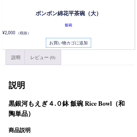
ボンボン綿花平茶碗（大）
飯碗
¥
2,000
（税抜）
お買い物カゴに追加
説明
レビュー (0)
説明
黒銀河もえぎ４.０鉢 飯碗 Rice Bowl（和
陶単品）
商品説明