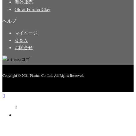
海外販売
Glove Former Clay
ヘルプ
マイページ
Ｑ＆Ａ
お問合せ
Copyright © 2021 Plantan Co, Ltd. All Rights Reserved.
Created with
Enwoo
WordPress theme