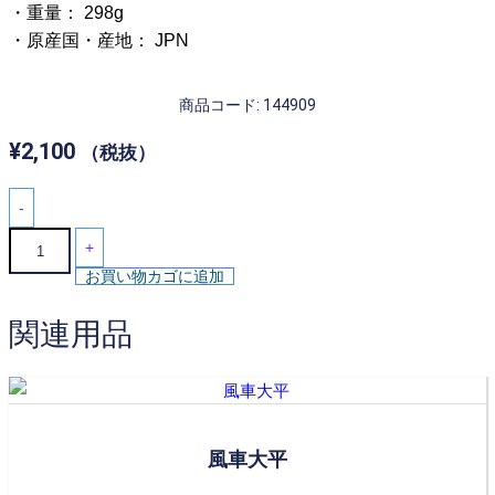
・重量： 298g
・原産国・産地： JPN
商品コード: 144909
¥
2,100
（税抜）
-
黒
+
銀
お買い物カゴに追加
河
も
関連用品
え
ぎ
４.
０
鉢
風車大平
個