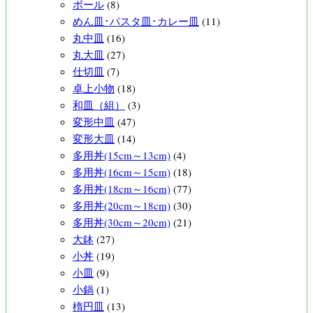
ボール
(8)
めん皿･パスタ皿･カレー皿
(11)
丸中皿
(16)
丸大皿
(27)
仕切皿
(7)
卓上小物
(18)
和皿（組）
(3)
変形中皿
(47)
変形大皿
(14)
多用丼(15cm～13cm)
(4)
多用丼(16cm～15cm)
(18)
多用丼(18cm～16cm)
(77)
多用丼(20cm～18cm)
(30)
多用丼(30cm～20cm)
(21)
大鉢
(27)
小丼
(19)
小皿
(9)
小鍋
(1)
楕円皿
(13)