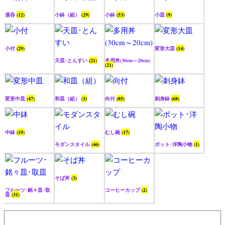
湯呑
(12)
小鉢（組）
(29)
小鉢
(53)
小皿
(9)
小付
(29)
変形大皿
(14)
天皿･とんすい
(21)
多用丼(30cm～20cm)
(21)
変形中皿
(47)
和皿（組）
(3)
向付
(85)
刺身鉢
(68)
中鉢
(19)
むし碗
(17)
モダンスタイル
(46)
ポット･洋陶小物
(1)
そば丼
(3)
フルーツ･銘々皿･取
コーヒーカップ
(2)
皿
(31)