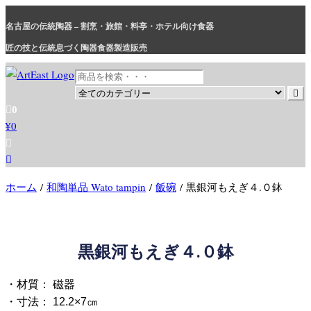
コ
名古屋の伝統陶器 – 割烹・旅館・料亭・ホテル向け食器
ン
テ
匠の技と伝統息づく陶器食器製造販売
ン
ツ
に
和食器・洋食器通販｜割烹・旅館・料亭・ホテル等業務用卸販売
業務用から個人用まで、おしゃれでかわいい和食器・洋食器はま
0
ス
とめ買いがお得です。
¥0
キ
ッ
プ
ホーム
/
和陶単品 Wato tampin
/
飯碗
/ 黒銀河もえぎ４.０鉢
黒銀河もえぎ４.０鉢
・材質： 磁器
・寸法： 12.2×7㎝