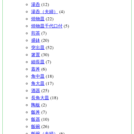
湯呑
(12)
湯呑（夫婦）
(4)
焼物皿
(22)
焼物皿千代口付
(5)
煎茶
(7)
盛鉢
(20)
突出皿
(52)
箸置
(30)
細長皿
(7)
蓋丼
(6)
角中皿
(18)
角大皿
(17)
酒器
(25)
長角大皿
(18)
陶板
(2)
飯丼
(7)
飯器
(10)
飯碗
(26)
飯碗（夫婦）
(6)