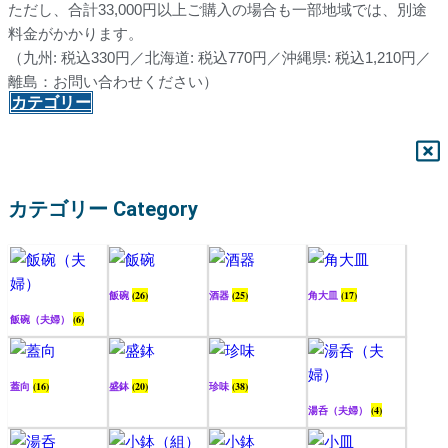
ただし、合計33,000円以上ご購入の場合も一部地域では、別途
料金がかかります。
（九州: 税込330円／北海道: 税込770円／沖縄県: 税込1,210円／
離島：お問い合わせください）
カテゴリー
カテゴリー Category
飯碗
(26)
酒器
(25)
角大皿
(17)
飯碗（夫婦）
(6)
蓋向
(16)
盛鉢
(20)
珍味
(38)
湯呑（夫婦）
(4)